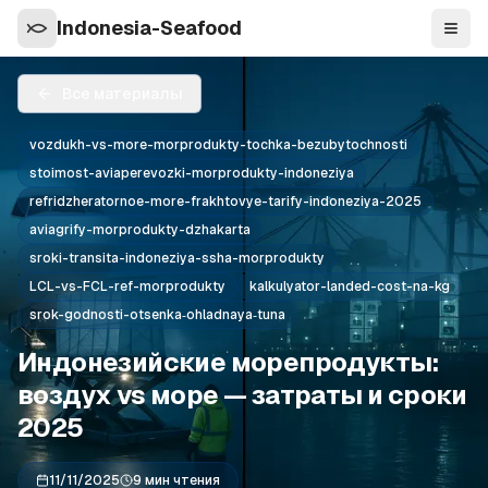
Indonesia-Seafood
Нави
Все материалы
vozdukh-vs-more-morprodukty-tochka-bezubytochnosti
stoimost-aviaperevozki-morprodukty-indoneziya
refridzheratornoe-more-frakhtovye-tarify-indoneziya-2025
aviagrify-morprodukty-dzhakarta
sroki-transita-indoneziya-ssha-morprodukty
LCL-vs-FCL-ref-morprodukty
kalkulyator-landed-cost-na-kg
srok-godnosti-otsenka‑ohladnaya‑tuna
Индонезийские морепродукты:
воздух vs море — затраты и сроки
2025
11/11/2025
9 мин чтения