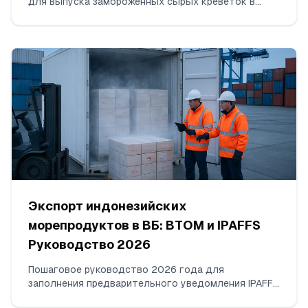
для выпуска замороженных сырых креветок в
Индонезии в 2026 году: точные организмы для
тестирования, рабочие пределы n/c/m/M в
соответствии с SNI/BPOM, принимаемые
лабораторные методы, количество проб на лот,
интерпретация пограничных результатов и
обязательные данные в COA.
Экспорт индонезийских
морепродуктов в ВБ: BTOM и IPAFFS
Руководство 2026
Пошаговое руководство 2026 года для
заполнения предварительного уведомления IPAFFS
POAO по замороженным индонезийским креветкам