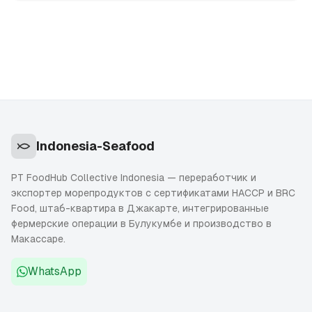
(HS 030617). Что вносить, какие документы
загружать, как выбрать правильный товарный код
и BCP, и какие несоответствия реально вызывают
задержки.
Indonesia-Seafood
PT FoodHub Collective Indonesia — переработчик и
экспортер морепродуктов с сертификатами HACCP и BRC
Food, штаб-квартира в Джакарте, интегрированные
фермерские операции в Булукумбе и производство в
Макассаре.
WhatsApp