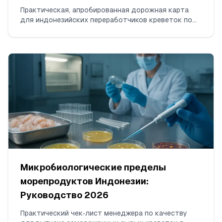
Практическая, апробированная дорожная карта
для индонезийских переработчиков креветок по
снятию DWPE FDA за остатки антибиотиков.
Охватывает тестирование по ISO 17025 для
хлорамфеникола и нитрофуранов, формирование
последовательных непротиворечивых отгрузок,
сбор пакета доказательств и коммуникацию с FDA.
Микробиологические пределы
морепродуктов Индонезии:
Руководство 2026
Практический чек‑лист менеджера по качеству