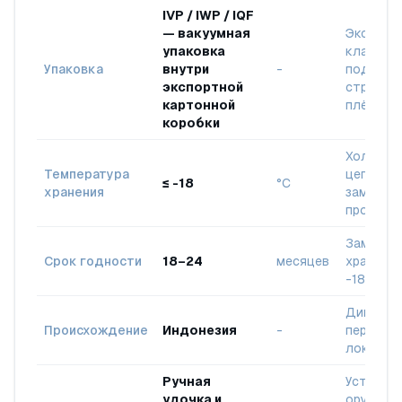
IVP / IWP / IQF
— вакуумная
Экспорт
упаковка
класс с
Упаковка
внутри
-
поддона
экспортной
стрейч-
картонной
плёнкой
коробки
Холодов
Температура
цепь дл
≤ -18
°C
хранения
заморож
продукт
Заморож
Срок годности
18–24
месяцев
хранение
-18°C
Дикий ул
Происхождение
Индонезия
-
перераб
локальн
Ручная
Устойчи
удочка и
орудия 