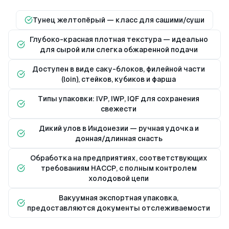
Тунец желтопёрый — класс для сашими/суши
Глубоко-красная плотная текстура — идеально
для сырой или слегка обжаренной подачи
Доступен в виде саку-блоков, филейной части
(loin), стейков, кубиков и фарша
Типы упаковки: IVP, IWP, IQF для сохранения
свежести
Дикий улов в Индонезии — ручная удочка и
донная/длинная снасть
Обработка на предприятиях, соответствующих
требованиям HACCP, с полным контролем
холодовой цепи
Вакуумная экспортная упаковка,
предоставляются документы отслеживаемости