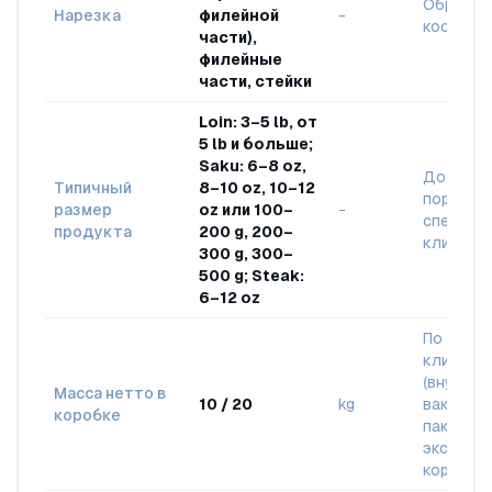
Обрезано
Нарезка
филейной
-
костей
части),
филейные
части, стейки
Loin: 3–5 lb, от
5 lb и больше;
Saku: 6–8 oz,
Доступ
Типичный
8–10 oz, 10–12
порции 
размер
oz или 100–
-
специфи
продукта
200 g, 200–
клиента
300 g, 300–
500 g; Steak:
6–12 oz
По выбо
клиента
(внутрен
Масса нетто в
10 / 20
kg
вакуумн
коробке
пакеты +
экспорт
коробка)