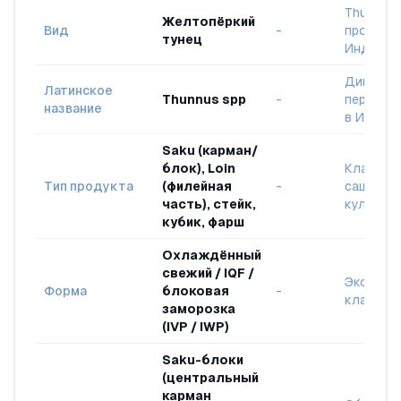
Thunnus 
Желтопёркий
Вид
-
происхо
тунец
Индонез
Дикий ул
Латинское
Thunnus spp
-
перераб
название
в Индон
Saku (карман/
блок), Loin
Классы 
Тип продукта
(филейная
-
сашими 
часть), стейк,
кулинар
кубик, фарш
Охлаждённый
свежий / IQF /
Экспорт
Форма
блоковая
-
класс
заморозка
(IVP / IWP)
Saku-блоки
(центральный
карман