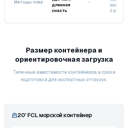
Методы лова
-
длинная
малых с
снасть
(где дос
Размер контейнера и
ориентировочная загрузка
Типичные вместимости контейнеров и сроки
подготовки для экспортных отгрузок.
20’ FCL морской контейнер