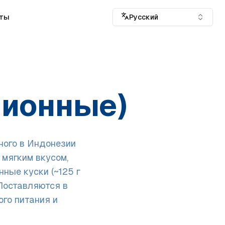
кты
Русский
ционные)
ного в Индонезии
 мягким вкусом,
ные куски (~125 г
 Поставляются в
ого питания и