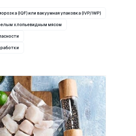
розка (IQF) или вакуумная упаковка (IVP/IWP)
белым хлопьевидным мясом
пасности
еработки