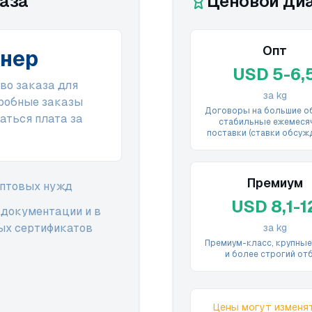
аза
Ценовой ди
Опт
йнер
USD 5-6,
во заказа для
за kg
пробные заказы
Договоры на большие о
аться плата за
стабильные ежемеся
поставки (ставки обсуж
Премиум
оптовых нужд
USD 8,1-1
 документации и в
ых сертификатов
за kg
Премиум-класс, крупные
и более строгий от
Цены могут изменя