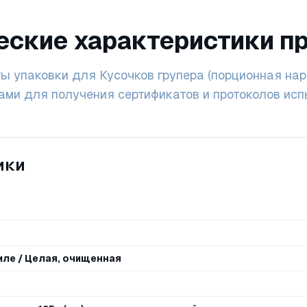
еские характеристики п
ы упаковки для Кусочков групера (порционная наре
ами для получения сертификатов и протоколов испы
ики
иле / Целая, очищенная