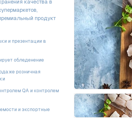
хранения качества в
упермаркетов,
 премиальный продукт
ки и презентации в
зирует обледенение
родаже розничная
ки
нтролем QA и контролем
емости и экспортные