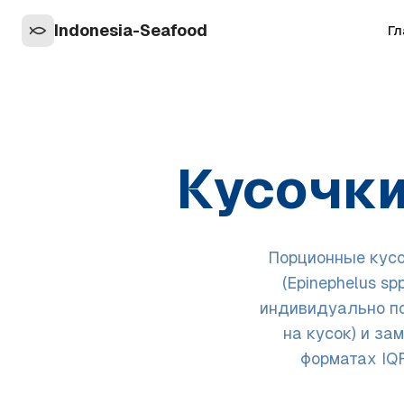
Indonesia-Seafood
Гл
Кусочки
Порционные кусо
(Epinephelus s
индивидуально по
на кусок) и за
форматах IQF