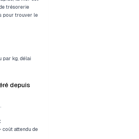
de trésorerie
s pour trouver le
 par kg, délai
géré depuis
.
t
+ coût attendu de