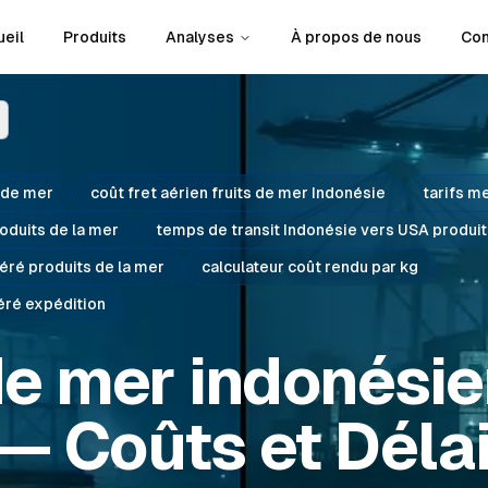
eil
Produits
Analyses
À propos de nous
Con
s de mer
coût fret aérien fruits de mer Indonésie
tarifs m
roduits de la mer
temps de transit Indonésie vers USA produit
éré produits de la mer
calculateur coût rendu par kg
éré expédition
de mer indonésien
— Coûts et Déla