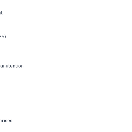
t.
5) :
manutention
prises