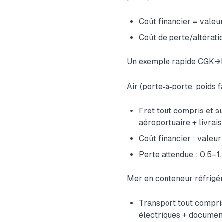
Coût financier = valeur
Coût de perte/altérati
Un exemple rapide CGK→LA
Air (porte‑à‑porte, poids f
Fret tout compris et 
aéroportuaire + livrais
Coût financier : valeu
Perte attendue : 0.5–1
Mer en conteneur réfrigér
Transport tout compri
électriques + documen