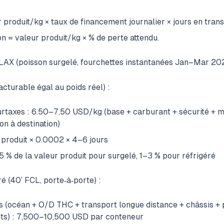
 produit/kg × taux de financement journalier × jours en transi
on = valeur produit/kg × % de perte attendu.
X (poisson surgelé, fourchettes instantanées Jan–Mar 202
acturable égal au poids réel) :
surtaxes : 6.50–7.50 USD/kg (base + carburant + sécurité + 
on à destination)
r produit × 0.0002 × 4–6 jours
.5 % de la valeur produit pour surgelé, 1–3 % pour réfrigéré
é (40’ FCL, porte‑à‑porte) :
s (océan + O/D THC + transport longue distance + châssis + 
ts) : 7,500–10,500 USD par conteneur