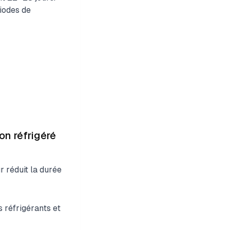
riodes de
on réfrigéré
r réduit la durée
s réfrigérants et