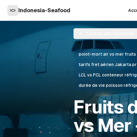
Indonesia-Seafood
Accu
Toutes les analyses
point-mort air vs mer fruit
tarifs fret aérien Jakarta p
LCL vs FCL conteneur réfrig
durée de vie poisson réfrig
Fruits 
vs Mer 