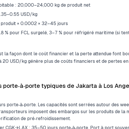
oitable : 20,000–24,000 kg de produit net
 0.35–0.55 USD/kg
r produit × 0.0002 × 32–45 jours
.8 % pour FCL surgelé, 3–7 % pour réfrigéré maritime (si tent
est la façon dont le coût financier et la perte attendue font b
 à 20 USD/kg génère plus de coûts financiers et de pertes en
s porte‑à‑porte typiques de Jakarta à Los Angel
rs porte‑à‑porte. Les capacités sont serrées autour des wee
 transporteurs imposent des embargos sur les produits de la 
rification de pré‑refroidissement.
er CGK→LAX : 35–50 jours porte‑à‑porte. Port à port souven