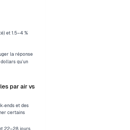
é) et 1.5–4 %
ouger la réponse
 dollars qu’un
es par air vs
k‑ends et des
mer certains
t 22–28 jours.