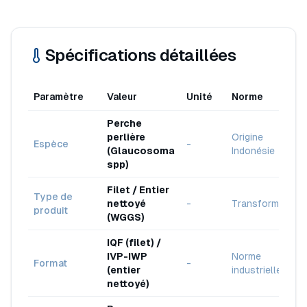
Spécifications détaillées
Paramètre
Valeur
Unité
Norme
Perche
perlière
Origine
Espèce
-
(Glaucosoma
Indonésie
spp)
Filet / Entier
Type de
nettoyé
-
Transformé
produit
(WGGS)
IQF (filet) /
IVP-IWP
Norme
Format
-
(entier
industrielle
nettoyé)