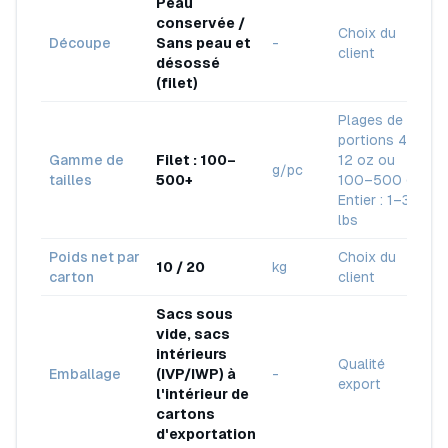
Peau
conservée /
Choix du
Découpe
Sans peau et
-
client
désossé
(filet)
Plages de
portions 4–
Gamme de
Filet : 100–
12 oz ou
g/pc
tailles
500+
100–500 g ;
Entier : 1–3+
lbs
Poids net par
Choix du
10 / 20
kg
carton
client
Sacs sous
vide, sacs
intérieurs
Qualité
Emballage
(IVP/IWP) à
-
export
l'intérieur de
cartons
d'exportation