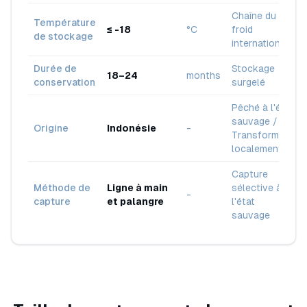
Chaîne du
Température
≤ -18
°C
froid
de stockage
internationale
Durée de
Stockage
18–24
months
conservation
surgelé
Pêché à l'état
sauvage /
Origine
Indonésie
-
Transformé
localement
Capture
Méthode de
Ligne à main
sélective à
-
capture
et palangre
l'état
sauvage