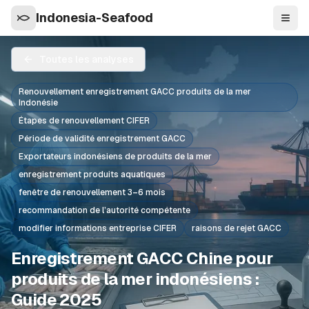
Indonesia-Seafood
Navi
Toutes les analyses
Renouvellement enregistrement GACC produits de la mer
Indonésie
Étapes de renouvellement CIFER
Période de validité enregistrement GACC
Exportateurs indonésiens de produits de la mer
enregistrement produits aquatiques
fenêtre de renouvellement 3–6 mois
recommandation de l’autorité compétente
modifier informations entreprise CIFER
raisons de rejet GACC
Enregistrement GACC Chine pour
produits de la mer indonésiens :
Guide 2025