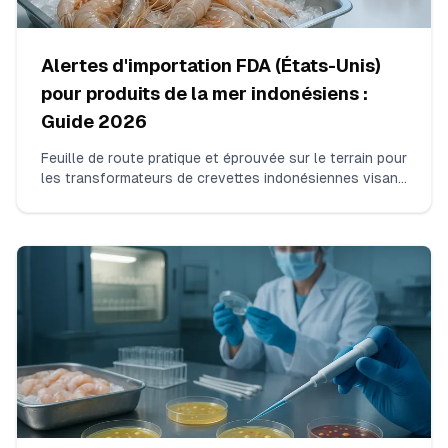
Alertes d'importation FDA (États-Unis)
pour produits de la mer indonésiens :
Guide 2026
Feuille de route pratique et éprouvée sur le terrain pour
les transformateurs de crevettes indonésiennes visant
à sortir du DWPE de la FDA pour résidus
d'antibiotiques. Couvre les tests ISO 17025 pour le
chloramphénicol et les nitrofuranes, la constitution
d'envois consécutifs non-violatifs, l'assemblage du
dossier de preuves et la communication avec la FDA.