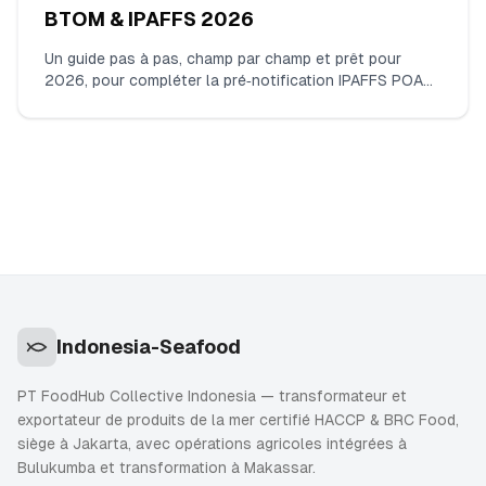
BTOM & IPAFFS 2026
Un guide pas à pas, champ par champ et prêt pour
2026, pour compléter la pré‑notification IPAFFS POAO
des crevettes indonésiennes congelées (HS 030617).
Que renseigner, quels documents téléverser, comment
choisir le bon code marchandise et BCP, et les
divergences qui provoquent réellement des retards.
Indonesia-Seafood
PT FoodHub Collective Indonesia — transformateur et
exportateur de produits de la mer certifié HACCP & BRC Food,
siège à Jakarta, avec opérations agricoles intégrées à
Bulukumba et transformation à Makassar.