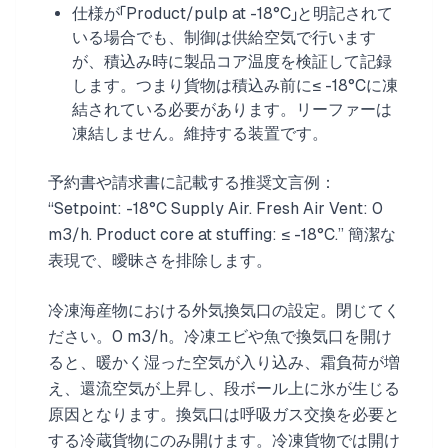
仕様が「Product/pulp at -18°C」と明記されて
いる場合でも、制御は供給空気で行います
が、積込み時に製品コア温度を検証して記録
します。つまり貨物は積込み前に≤ -18°Cに凍
結されている必要があります。リーファーは
凍結しません。維持する装置です。
予約書や請求書に記載する推奨文言例：
“Setpoint: -18°C Supply Air. Fresh Air Vent: 0
m3/h. Product core at stuffing: ≤ -18°C.” 簡潔な
表現で、曖昧さを排除します。
冷凍海産物における外気換気口の設定。閉じてく
ださい。0 m3/h。冷凍エビや魚で換気口を開け
ると、暖かく湿った空気が入り込み、霜負荷が増
え、還流空気が上昇し、段ボール上に氷が生じる
原因となります。換気口は呼吸ガス交換を必要と
する冷蔵貨物にのみ開けます。冷凍貨物では開け