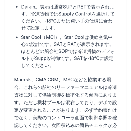
Daikin。表示は通常SUPとRETで表示されま
す。冷凍貨物ではSupply Controlを選択して
ください。-18°Cまたは買い手の仕様に合わ
せて設定します。
Star Cool（MCI）。Star Coolは供給空気中
心の設計です。SATとRATが表示されます。
ほとんどの船会社SOPでは冷凍貨物のデフォ
ルトがSupply制御です。SATを-18°Cに設定
してください。
Maersk、CMA CGM、MSCなどと協業する場
合、これらの船社のリーファーマニュアルは冷凍
貨物に対して供給制御を標準化する傾向にありま
す。ただし機材プールは混在しており、デポで設
定が変更されることがあります。必ず予約票だけ
でなく、実際のコントローラ画面で制御参照を確
認してください。次回積込みの簡易チェックが必