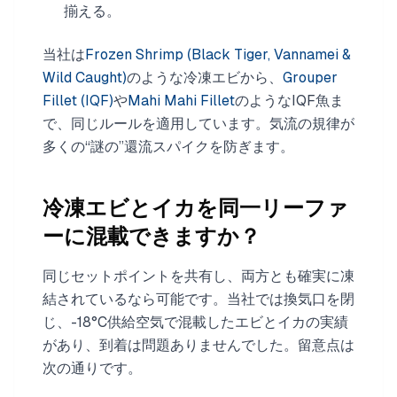
揃える。
当社は
Frozen Shrimp (Black Tiger, Vannamei &
Wild Caught)
のような冷凍エビから、
Grouper
Fillet (IQF)
や
Mahi Mahi Fillet
のようなIQF魚ま
で、同じルールを適用しています。気流の規律が
多くの“謎の”還流スパイクを防ぎます。
冷凍エビとイカを同一リーファ
ーに混載できますか？
同じセットポイントを共有し、両方とも確実に凍
結されているなら可能です。当社では換気口を閉
じ、-18°C供給空気で混載したエビとイカの実績
があり、到着は問題ありませんでした。留意点は
次の通りです。