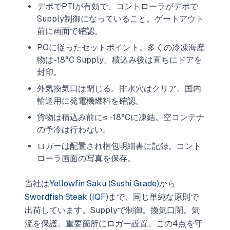
デポでPTIが有効で、コントローラがデポで
Supply制御になっていること。ゲートアウト
前に画面で確認。
POに従ったセットポイント。多くの冷凍海産
物は-18°C Supply。積込み後は直ちにドアを
封印。
外気換気口は閉じる。排水穴はクリア。国内
輸送用に発電機燃料を確認。
貨物は積込み前に≤ -18°Cに凍結。空コンテナ
の予冷は行わない。
ロガーは配置され梱包明細書に記録。コント
ローラ画面の写真を保存。
当社は
Yellowfin Saku (Sushi Grade)
から
Swordfish Steak (IQF)
まで、同じ単純な原則で
出荷しています。Supplyで制御。換気口閉。気
流を保護。重要箇所にロガー設置。この4点を守