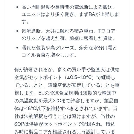
高い周囲温度や長時間の電源断による搬送。
ユニットはより多く働き、まずRAが上昇しま
す。
気流遮断。天井に触れる積み重ね、Tフロア
のリップを越えた荷、前壁に密着した貨物。
濡れた包装や高グレーズ。余分な水分は霜と
コイル負荷を増やします。
何が許容されるか。多くの買い手や監査人は供給
空気がセットポイント（±0.5–1.0°C）で継続し
ていることと、還流空気が安定していることを重
視します。EUの冷凍食品規則は短期的な輸送中
の気温変動を最大3°Cまで許容しますが、製品自
体は-18°C以下を維持すべきとされています。当
社は法的解釈を行うことは避けますが、当社の
SOPは供給がセットポイントで記録され、積込
み時に製品コアが検証されるよう設計していま