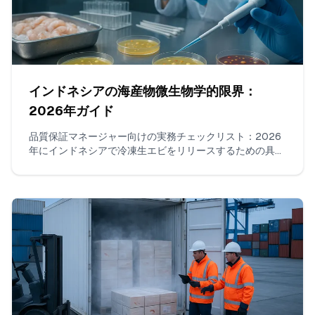
インドネシアの海産物微生物学的限界：
2026年ガイド
品質保証マネージャー向けの実務チェックリスト：2026
年にインドネシアで冷凍生エビをリリースするための具体
的な検査項目、SNI/BPOMに整合した実務的なn/c/m/M限
度、受け入れられるラボ方法、ロットあたりのサンプル
数、境界値の読み方、COAに記載すべき事項を網羅。