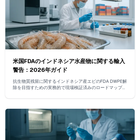
米国FDAのインドネシア水産物に関する輸入
警告：2026年ガイド
抗生物質残留に関するインドネシア産エビのFDA DWPE解
除を目指すための実務的で現場検証済みのロードマップ。
クロラムフェニコールとニトロフラン類のISO 17025試
験、連続した非違反出荷の構築、証拠パッケージの組成、
およびFDAとの連絡方法を網羅しています。