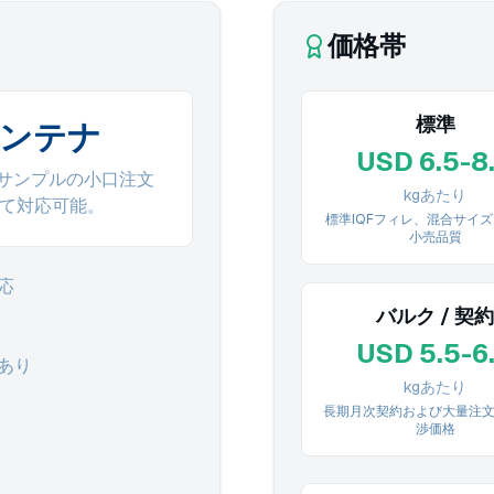
価格帯
標準
コンテナ
USD 6.5-8
サンプルの小口注文
kgあたり
じて対応可能。
標準IQFフィレ、混合サイ
小売品質
応
バルク / 契約
USD 5.5-6
あり
kgあたり
長期月次契約および大量注
渉価格