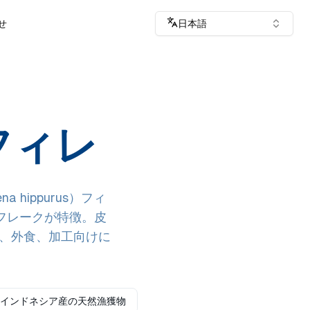
せ
日本語
フィレ
hippurus）フィ
フレークが特徴。皮
売、外食、加工向けに
インドネシア産の天然漁獲物