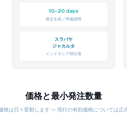
10–20 days
推定生産／準備期間
スラバヤ
ジャカルタ
インドネシア積出港
価格と最小発注数量
価格は日々変動します — 現行の有効価格については正