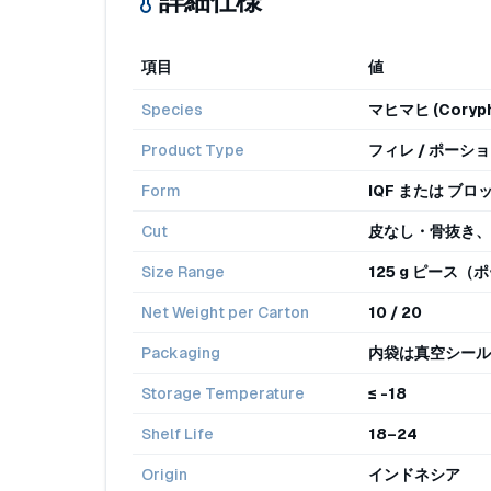
詳細仕様
項目
値
Species
マヒマヒ (Coryph
Product Type
フィレ / ポーシ
Form
IQF または ブロッ
Cut
皮なし・骨抜き、
Size Range
125 g ピース（
Net Weight per Carton
10 / 20
Packaging
内袋は真空シール
Storage Temperature
≤ -18
Shelf Life
18–24
Origin
インドネシア