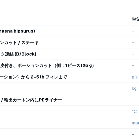
単
aena hippurus)
-
ョンカット / ステーキ
-
ク凍結 (B/Block)
-
皮付き、ポーションカット（例：1ピース125 g）
-
ポーション）から 2–5 lb フィレまで
g /
kg
 / 輸出カートン内にPEライナー
-
°C
mo
-