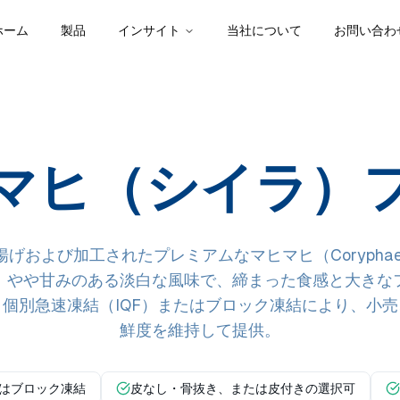
ホーム
製品
インサイト
当社について
お問い合わ
マヒ（シイラ）
および加工されたプレミアムなマヒマヒ（Coryphaena 
、やや甘みのある淡白な風味で、締まった食感と大きな
個別急速凍結（IQF）またはブロック凍結により、小
鮮度を維持して提供。
たはブロック凍結
皮なし・骨抜き、または皮付きの選択可