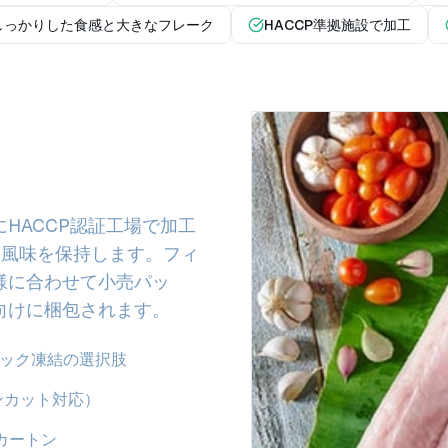
しっかりした食感と大きなフレーク
HACCP準拠施設で加工
HACCP認証工場で加工
と風味を保持します。フィ
様に合わせて小売パッ
向けに梱包されます。
ロック凍結の選択肢
ンカット対応）
カートン