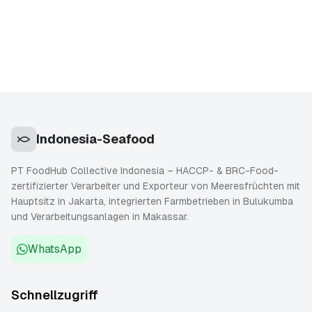
wie der richtige Warencode und das BCP gewählt
werden und welche Abweichungen tatsächlich
Verzögerungen auslösen.
Indonesia-Seafood
PT FoodHub Collective Indonesia – HACCP- & BRC-Food-
zertifizierter Verarbeiter und Exporteur von Meeresfrüchten mit
Hauptsitz in Jakarta, integrierten Farmbetrieben in Bulukumba
und Verarbeitungsanlagen in Makassar.
WhatsApp
Schnellzugriff