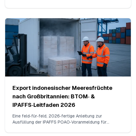
2026: genaue Erreger zur Prüfung, praxisnahe
n/c/m/M‑Grenzwerte in Übereinstimmung mit
SNI/BPOM, akzeptierte Labormethoden, Probenanzahl
pro Charge, Interpretation grenzwertiger Ergebnisse
und erforderliche Angaben auf dem Analysezertifikat.
Export indonesischer Meeresfrüchte
nach Großbritannien: BTOM‑ &
IPAFFS‑Leitfaden 2026
Eine feld‑für‑feld, 2026‑fertige Anleitung zur
Ausfüllung der IPAFFS POAO‑Voranmeldung für
gefrorene indonesische Garnelen (HS 030617). Was
einzutragen ist, welche Dokumente hochzuladen sind,