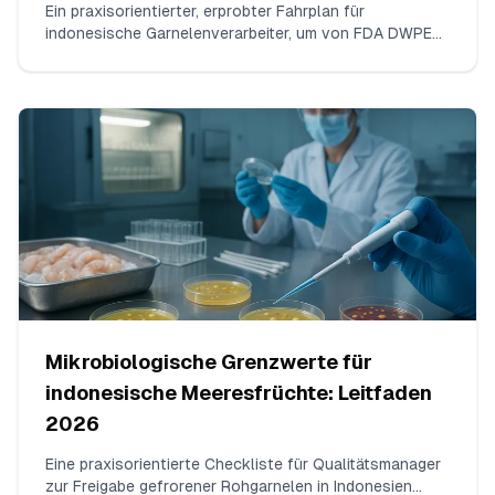
Ein praxisorientierter, erprobter Fahrplan für
indonesische Garnelenverarbeiter, um von FDA DWPE
wegen Antibiotikarückständen herunterzukommen.
Behandelt ISO‑17025‑Tests für Chloramphenicol und
Nitrofurane, den Aufbau aufeinanderfolgender
nicht‑verletzender Sendungen, die Zusammenstellung
des Evidenzpakets und die Kommunikation mit der FDA.
Mikrobiologische Grenzwerte für
indonesische Meeresfrüchte: Leitfaden
2026
Eine praxisorientierte Checkliste für Qualitätsmanager
zur Freigabe gefrorener Rohgarnelen in Indonesien