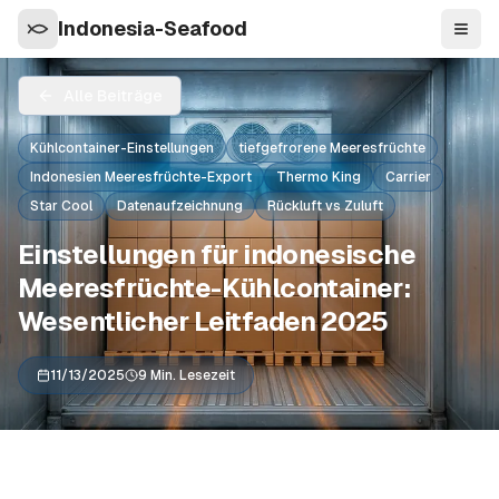
Indonesia-Seafood
Navi
Alle Beiträge
Kühlcontainer-Einstellungen
tiefgefrorene Meeresfrüchte
Indonesien Meeresfrüchte-Export
Thermo King
Carrier
Star Cool
Datenaufzeichnung
Rückluft vs Zuluft
Einstellungen für indonesische
Meeresfrüchte-Kühlcontainer:
Wesentlicher Leitfaden 2025
11/13/2025
9 Min. Lesezeit