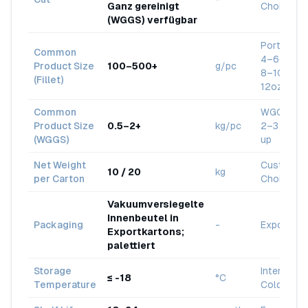
Ganz gereinigt
Choice
(WGGS) verfügbar
Portionsg
Common
4–6oz, 6–
Product Size
100–500+
g/pc
8–10oz, 1
(Fillet)
12oz, 12o
Common
WGGS: 1–2
Product Size
0.5–2+
kg/pc
2–3 lbs, 3
(WGGS)
up
Net Weight
Customer
10 / 20
kg
per Carton
Choice
Vakuumversiegelte
Innenbeutel in
Packaging
-
Export Gr
Exportkartons;
palettiert
Storage
Internatio
≤ -18
°C
Temperature
Cold Chai