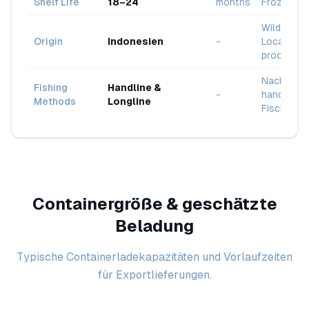
Shelf Life
18–24
months
Frozen St
Wild-caug
Origin
Indonesien
-
Local
processin
Nachhalti
Fishing
Handline &
-
handwerkl
Methods
Longline
Fischerei
Containergröße & geschätzte
Beladung
Typische Containerladekapazitäten und Vorlaufzeiten
für Exportlieferungen.