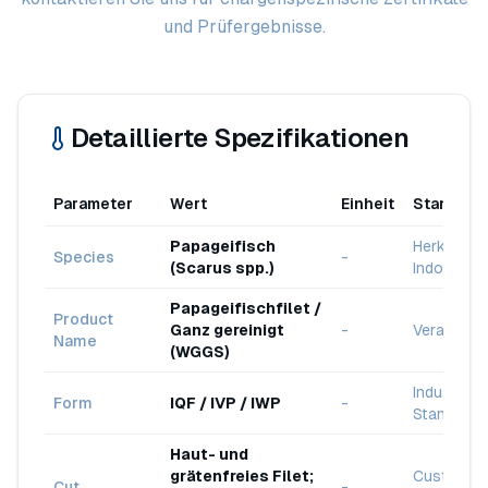
und Prüfergebnisse.
Detaillierte Spezifikationen
Parameter
Wert
Einheit
Standard
Papageifisch
Herkunft:
Species
-
(Scarus spp.)
Indonesie
Papageifischfilet /
Product
Ganz gereinigt
-
Verarbeite
Name
(WGGS)
Industry
Form
IQF / IVP / IWP
-
Standard
Haut- und
grätenfreies Filet;
Customer
Cut
-