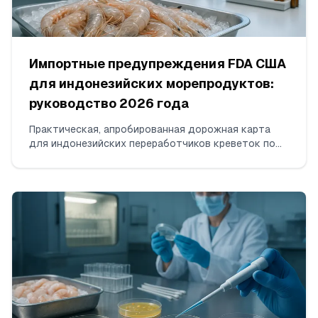
Импортные предупреждения FDA США
для индонезийских морепродуктов:
руководство 2026 года
Практическая, апробированная дорожная карта
для индонезийских переработчиков креветок по
снятию DWPE FDA за остатки антибиотиков.
Охватывает тестирование по ISO 17025 для
хлорамфеникола и нитрофуранов, формирование
последовательных непротиворечивых отгрузок,
сбор пакета доказательств и коммуникацию с FDA.