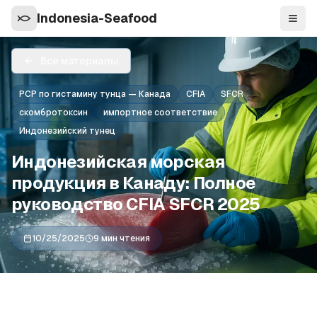
Indonesia-Seafood
Нави
Все материалы
PCP по гистамину тунца — Канада
CFIA
SFCR
скомбротоксин
импортное соответствие
Индонезийский тунец
Индонезийская морская
продукция в Канаду: Полное
руководство CFIA SFCR 2025
10/25/2025
9 мин чтения