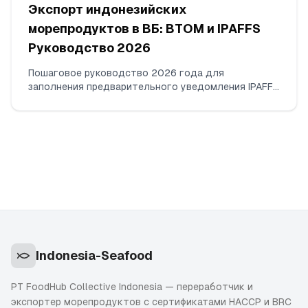
Экспорт индонезийских
морепродуктов в ВБ: BTOM и IPAFFS
Руководство 2026
Пошаговое руководство 2026 года для
заполнения предварительного уведомления IPAFFS
POAO по замороженным индонезийским креветкам
(HS 030617). Что вносить, какие документы
загружать, как выбрать правильный товарный код
и BCP, и какие несоответствия реально вызывают
задержки.
Indonesia-Seafood
PT FoodHub Collective Indonesia — переработчик и
экспортер морепродуктов с сертификатами HACCP и BRC