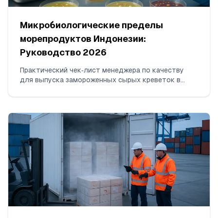
Микробиологические пределы
морепродуктов Индонезии:
Руководство 2026
Практический чек‑лист менеджера по качеству
для выпуска замороженных сырых креветок в
Индонезии в 2026 году: точные организмы для
тестирования, рабочие пределы n/c/m/M в
соответствии с SNI/BPOM, принимаемые
лабораторные методы, количество проб на лот,
интерпретация пограничных результатов и
обязательные данные в COA.