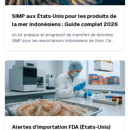
SIMP aux États‑Unis pour les produits de
la mer indonésiens : Guide complet 2026
Un kit pratique et progressif de transfert de données
SIMP pour les exportateurs indonésiens de thon. Ce
qu’il faut collecter exactement, comment cartographier
les documents indonésiens vers les Key Data Elements
de la NOAA, et comment formater les listes de navires
et de chaîne de possession pour que votre courtier
américain dédouane dans ACE sans retenues.
Alertes d'importation FDA (États-Unis)