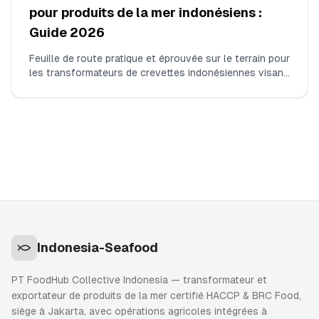
pour produits de la mer indonésiens :
Guide 2026
Feuille de route pratique et éprouvée sur le terrain pour
les transformateurs de crevettes indonésiennes visant
à sortir du DWPE de la FDA pour résidus
d'antibiotiques. Couvre les tests ISO 17025 pour le
chloramphénicol et les nitrofuranes, la constitution
d'envois consécutifs non-violatifs, l'assemblage du
dossier de preuves et la communication avec la FDA.
Indonesia-Seafood
PT FoodHub Collective Indonesia — transformateur et
exportateur de produits de la mer certifié HACCP & BRC Food,
siège à Jakarta, avec opérations agricoles intégrées à