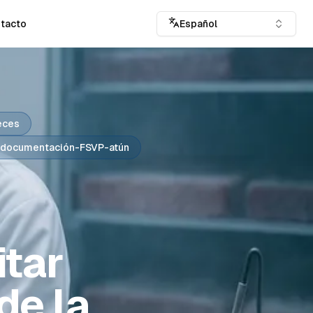
tacto
Español
eces
documentación-FSVP-atún
itar
de la