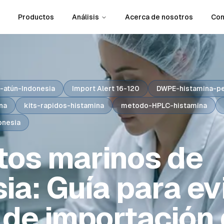
Productos
Análisis
Acerca de nosotros
Con
-atún-Indonesia
Import Alert 16-120
DWPE-histamina-p
na
kits-rapidos-histamina
metodo-HPLC-histamina
onesia
tos marinos de
ia: Guía para ev
 de importación 