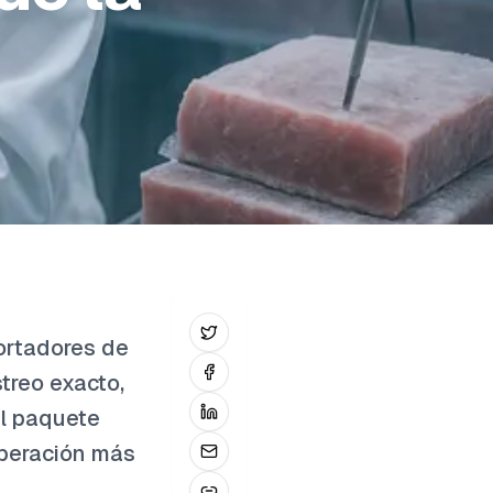
portadores de
streo exacto,
el paquete
iberación más