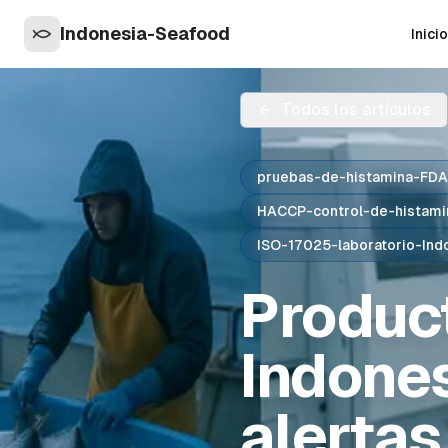
Indonesia-Seafood
Inicio
Todos los artículos
pruebas-de-histamina-FDA
HACCP-control-de-histami
ISO-17025-laboratorio-Ind
Produc
Indones
alertas