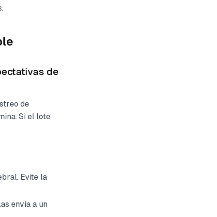
.
ble
pectativas de
estreo de
ina. Si el lote
bral. Evite la
las envía a un