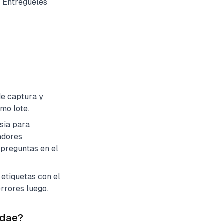
. Entrégueles
de captura y
mo lote.
sia para
adores
 preguntas en el
etiquetas con el
rrores luego.
idae?