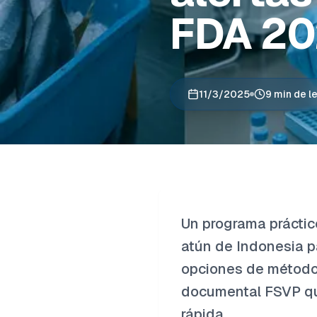
FDA 2
11/3/2025
9 min de l
Un programa práctico
atún de Indonesia pa
opciones de método 
documental FSVP que
rápida.