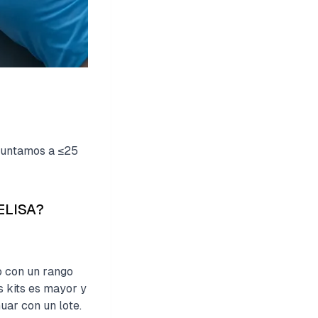
puntamos a ≤25
/ELISA?
do con un rango
s kits es mayor y
uar con un lote.