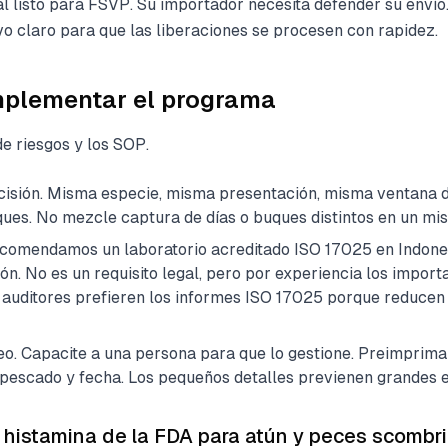
 listo para FSVP. Su importador necesita defender su envío
vo claro para que las liberaciones se procesen con rapidez.
mplementar el programa
 riesgos y los SOP.
ecisión. Misma especie, misma presentación, misma ventana 
ues. No mezcle captura de días o buques distintos en un mis
 Recomendamos un laboratorio acreditado ISO 17025 en Indone
n. No es un requisito legal, pero por experiencia los import
 auditores prefieren los informes ISO 17025 porque reducen
o. Capacite a una persona para que lo gestione. Preimprima 
 pescado y fecha. Los pequeños detalles previenen grandes e
de histamina de la FDA para atún y peces scombr