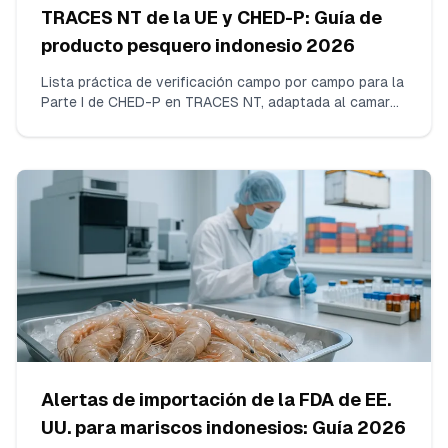
TRACES NT de la UE y CHED-P: Guía de
producto pesquero indonesio 2026
Lista práctica de verificación campo por campo para la
Parte I de CHED-P en TRACES NT, adaptada al camarón
vannamei congelado indonesio. Quién presenta, qué
datos necesita su importador, qué CN/especie elegir,
dónde poner los números de contenedor y precinto,
plazos y errores que provocan retenciones en el BCP.
Alertas de importación de la FDA de EE.
UU. para mariscos indonesios: Guía 2026