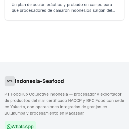
Un plan de acción práctico y probado en campo para
que procesadores de camarón indonesios salgan del
DWPE de la FDA por residuos de antibióticos. Cubre
ensayos ISO 17025 para cloranfenicol y nitrofuranos,
construcción de envíos consecutivos sin infracciones,
ensamblaje del paquete de evidencia y cómo
comunicarse con la FDA.
Indonesia-Seafood
PT FoodHub Collective Indonesia — procesador y exportador
de productos del mar certificado HACCP y BRC Food con sede
en Yakarta, con operaciones integradas de granjas en
Bulukumba y procesamiento en Makassar.
WhatsApp