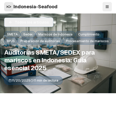
Indonesia-Seafood
Nave
Todos los artículos
SMETA
Sedex
Mariscos de Indonesia
Cumplimiento
BPJS
Preparación de auditorías
Procesamiento de mariscos
Auditorías SMETA/SEDEX para
mariscos en Indonesia: Guía
esencial 2025
11/20/2025
11 min de lectura