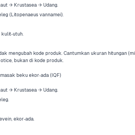
ut → Krustasea → Udang.
leg (Litopenaeus vannamei).
kulit‑utuh.
tidak mengubah kode produk. Cantumkan ukuran hitungan (mi
Notice, bukan di kode produk.
imasak beku ekor‑ada (IQF)
ut → Krustasea → Udang.
leg.
vein, ekor‑ada.