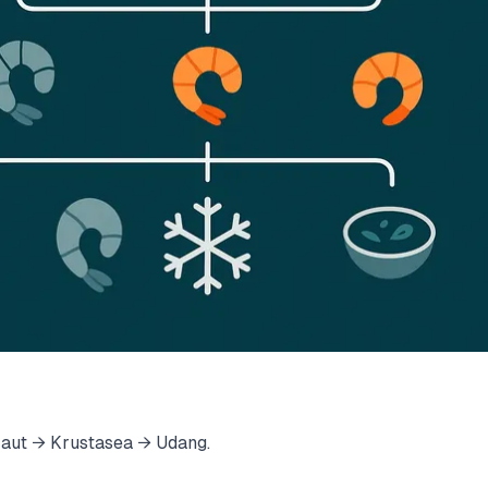
ut → Krustasea → Udang.