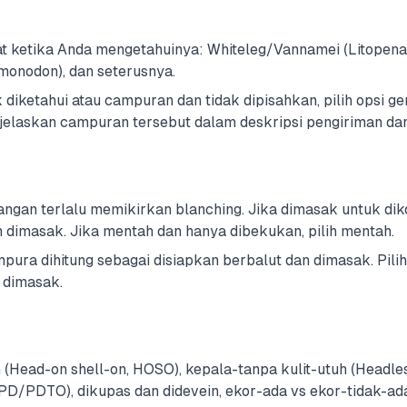
pat ketika Anda mengetahuinya: Whiteleg/Vannamei (Litopen
monodon), dan seterusnya.
 diketahui atau campuran dan tidak dipisahkan, pilih opsi ge
elaskan campuran tersebut dalam deskripsi pengiriman da
ngan terlalu memikirkan blanching. Jika dimasak untuk di
ih dimasak. Jika mentah dan hanya dibekukan, pilih mentah.
pura dihitung sebagai disiapkan berbalut dan dimasak. Pilih
 dimasak.
 (Head-on shell-on, HOSO), kepala-tanpa kulit-utuh (Headles
D/PDTO), dikupas dan didevein, ekor-ada vs ekor-tidak-ad