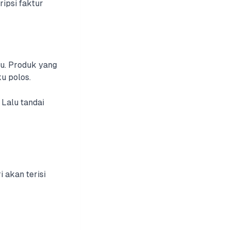
ipsi faktur
ku. Produk yang
u polos.
 Lalu tandai
 akan terisi