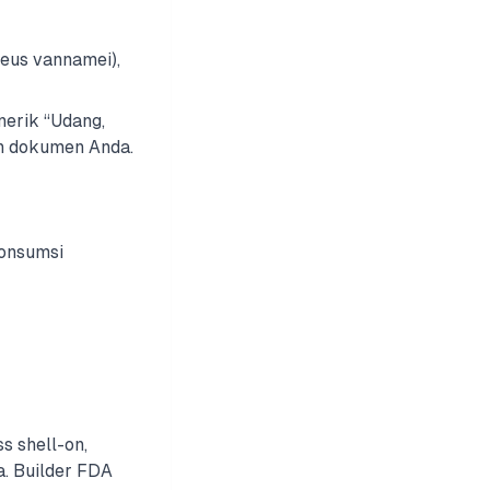
aeus vannamei),
nerik “Udang,
n dokumen Anda.
konsumsi
s shell-on,
a. Builder FDA