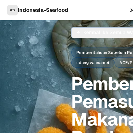
Indonesia-Seafood
B
Kembali ke Semua W
Pemberitahuan Sebelum P
udang vannamei
ACE/P
Pember
Pemasu
Makana