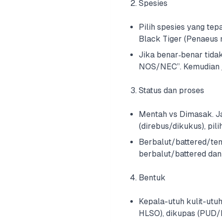
Spesies
Pilih spesies yang te
Black Tiger (Penaeus 
Jika benar‑benar tidak
NOS/NEC”. Kemudian j
Status dan proses
Mentah vs Dimasak. Ja
(direbus/dikukus), pil
Berbalut/battered/tem
berbalut/battered dan
Bentuk
Kepala-utuh kulit-utuh
HLSO), dikupas (PUD/P