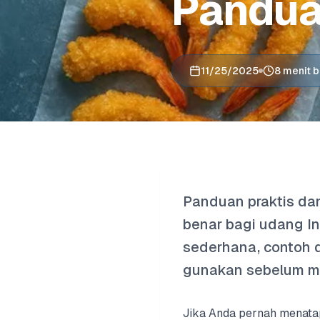
Pandua
11/25/2025
8 menit 
Panduan praktis da
benar bagi udang In
sederhana, contoh d
gunakan sebelum me
Jika Anda pernah menata