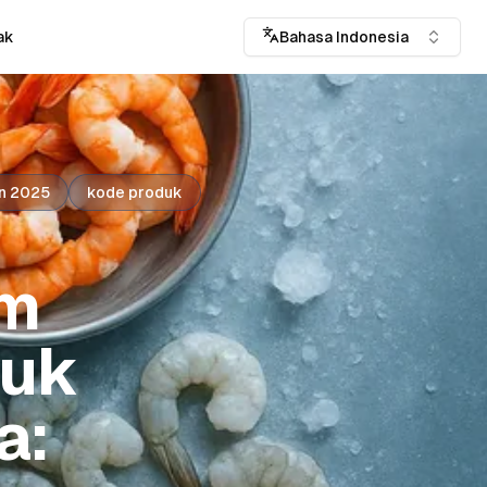
ak
Bahasa Indonesia
n 2025
kode produk
um
tuk
a: