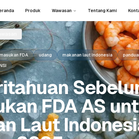
eranda
Produk
Wawasan
Tentang Kami
Kont
awasan
emasukan FDA
udang
makanan laut Indonesia
pandua
NSI
itahuan Sebel
kan FDA AS un
n Laut Indonesi