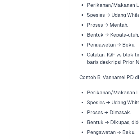
Perikanan/Makanan La
Spesies → Udang White
Proses → Mentah.
Bentuk → Kepala‑utuh, 
Pengawetan → Beku.
Catatan. IQF vs blok 
baris deskripsi Prior 
Contoh B. Vannamei PD d
Perikanan/Makanan La
Spesies → Udang White
Proses → Dimasak.
Bentuk → Dikupas, dide
Pengawetan → Beku.