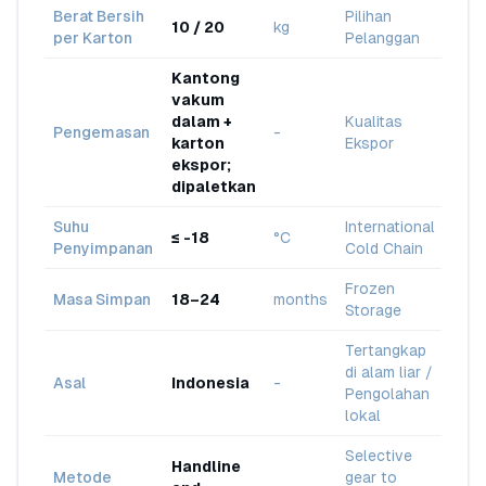
Berat Bersih
Pilihan
10 / 20
kg
per Karton
Pelanggan
Kantong
vakum
dalam +
Kualitas
Pengemasan
-
karton
Ekspor
ekspor;
dipaletkan
Suhu
International
≤ -18
°C
Penyimpanan
Cold Chain
Frozen
Masa Simpan
18–24
months
Storage
Tertangkap
di alam liar /
Asal
Indonesia
-
Pengolahan
lokal
Selective
Handline
Metode
gear to