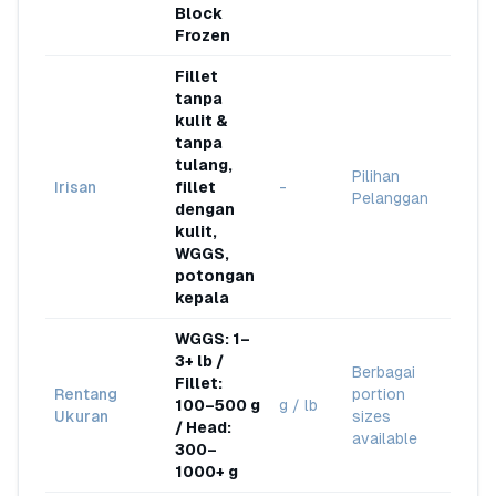
Block
Frozen
Fillet
tanpa
kulit &
tanpa
tulang,
Pilihan
Irisan
fillet
-
Pelanggan
dengan
kulit,
WGGS,
potongan
kepala
WGGS: 1–
3+ lb /
Berbagai
Fillet:
Rentang
portion
100–500 g
g / lb
Ukuran
sizes
/ Head:
available
300–
1000+ g