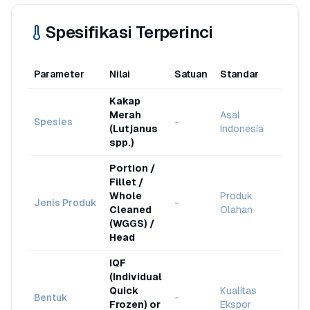
Spesifikasi Terperinci
Parameter
Nilai
Satuan
Standar
Kakap
Merah
Asal
Spesies
-
(Lutjanus
Indonesia
spp.)
Portion /
Fillet /
Whole
Produk
Jenis Produk
-
Cleaned
Olahan
(WGGS) /
Head
IQF
(Individual
Quick
Kualitas
Bentuk
-
Frozen) or
Ekspor