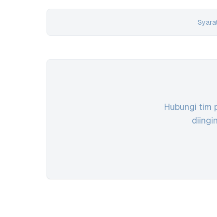
Syarat
Hubungi tim 
diing