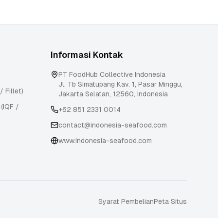
Informasi Kontak
PT FoodHub Collective Indonesia
Jl. Tb Simatupang Kav. 1, Pasar Minggu
,
Fillet)
Jakarta Selatan
,
12560
,
Indonesia
 (IQF /
+62 851 2331 0014
contact@indonesia-seafood.com
www.indonesia-seafood.com
Syarat Pembelian
Peta Situs