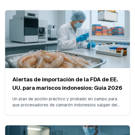
Alertas de importación de la FDA de EE.
UU. para mariscos indonesios: Guía 2026
Un plan de acción práctico y probado en campo para
que procesadores de camarón indonesios salgan del
DWPE de la FDA por residuos de antibióticos. Cubre
ensayos ISO 17025 para cloranfenicol y nitrofuranos,
construcción de envíos consecutivos sin infracciones,
ensamblaje del paquete de evidencia y cómo
comunicarse con la FDA.