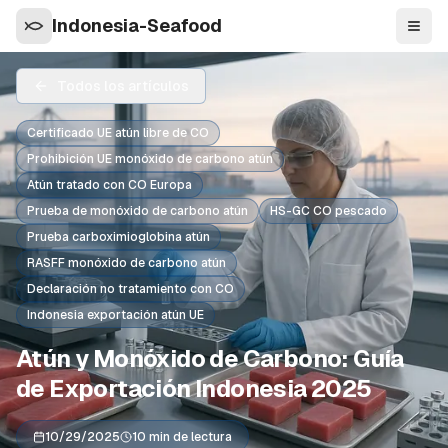
Indonesia-Seafood
Nave
Todos los artículos
Certificado UE atún libre de CO
Prohibición UE monóxido de carbono atún
Atún tratado con CO Europa
Prueba de monóxido de carbono atún
HS-GC CO pescado
Prueba carboximioglobina atún
RASFF monóxido de carbono atún
Declaración no tratamiento con CO
Indonesia exportación atún UE
Atún y Monóxido de Carbono: Guía
de Exportación Indonesia 2025
10/29/2025
10 min de lectura