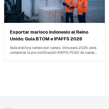
Exportar marisco indonesio al Reino
Unido: Guía BTOM e IPAFFS 2026
Guía práctica campo por campo, lista para 2026, para
completar la pre‑notificación IPAFFS POAO de camarón
indonesio congelado (HS 030617). Qué introducir, qué
documentos subir, cómo elegir el código de mercancía
y el BCP correctos, y las discrepancias que realmente
provocan retrasos.