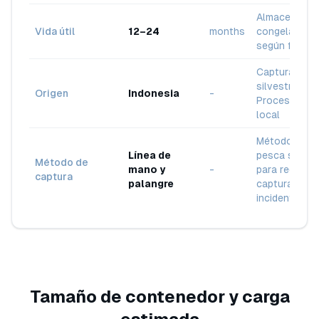
Almacenamie
Vida útil
12–24
months
congelado
según forma
Captura
silvestre /
Origen
Indonesia
-
Procesamien
local
Métodos de
Línea de
pesca select
Método de
mano y
-
para reducir l
captura
palangre
captura
incidental
Tamaño de contenedor y carga