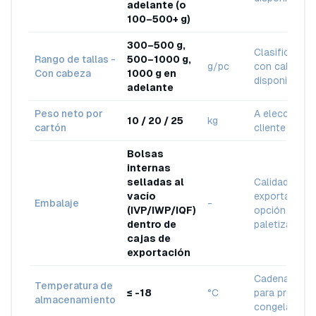
adelante (o
100–500+ g)
300–500 g,
Clasificación
Rango de tallas -
500–1000 g,
g/pc
con cabeza
Con cabeza
1000 g en
disponible
adelante
Peso neto por
A elección de
10 / 20 / 25
kg
cartón
cliente
Bolsas
internas
selladas al
Calidad para
vacío
exportación,
Embalaje
-
(IVP/IWP/IQF)
opción
dentro de
paletizada
cajas de
exportación
Cadena de fr
Temperatura de
≤ -18
°C
para product
almacenamiento
congelados