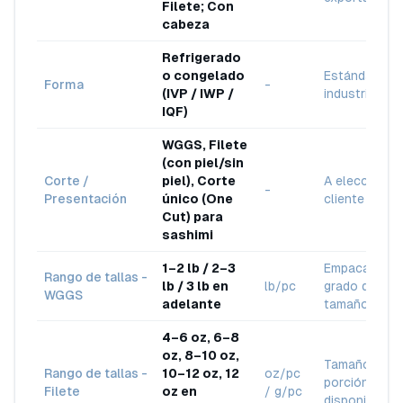
Filete; Con
cabeza
Refrigerado
o congelado
Estándar de 
Forma
-
(IVP / IWP /
industria
IQF)
WGGS, Filete
(con piel/sin
Corte /
piel), Corte
A elección de
-
Presentación
único (One
cliente
Cut) para
sashimi
1–2 lb / 2–3
Empacado po
Rango de tallas -
lb / 3 lb en
lb/pc
grado de
WGGS
adelante
tamaño
4–6 oz, 6–8
oz, 8–10 oz,
Tamaños de
Rango de tallas -
10–12 oz, 12
oz/pc
porción
Filete
oz en
/ g/pc
disponibles