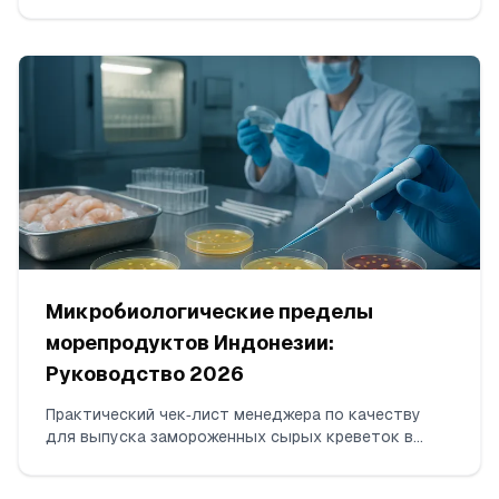
снятию DWPE FDA за остатки антибиотиков.
Охватывает тестирование по ISO 17025 для
хлорамфеникола и нитрофуранов, формирование
последовательных непротиворечивых отгрузок,
сбор пакета доказательств и коммуникацию с FDA.
Микробиологические пределы
морепродуктов Индонезии:
Руководство 2026
Практический чек‑лист менеджера по качеству
для выпуска замороженных сырых креветок в
Индонезии в 2026 году: точные организмы для
тестирования, рабочие пределы n/c/m/M в