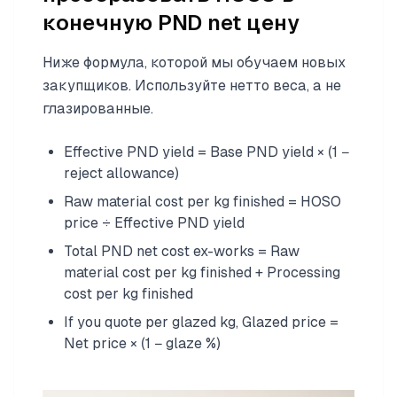
конечную PND net цену
Ниже формула, которой мы обучаем новых
закупщиков. Используйте нетто веса, а не
глазированные.
Effective PND yield = Base PND yield × (1 −
reject allowance)
Raw material cost per kg finished = HOSO
price ÷ Effective PND yield
Total PND net cost ex-works = Raw
material cost per kg finished + Processing
cost per kg finished
If you quote per glazed kg, Glazed price =
Net price × (1 − glaze %)