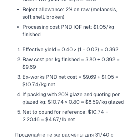
Reject allowance: 2% on raw (melanosis,
soft shell, broken)
Processing cost PND IQF net: $1.05/kg
finished
Effective yield = 0.40 × (1 − 0.02) = 0.392
Raw cost per kg finished = 3.80 ÷ 0.392 =
$9.69
Ex-works PND net cost = $9.69 + $1.05 =
$10.74/kg net
If packing with 20% glaze and quoting per
glazed kg: $10.74 × 0.80 = $8.59/kg glazed
Net to pound for reference: $10.74 ÷
2.2046 = $4.87/lb net
Проделайте те же расчёты для 31/40 с