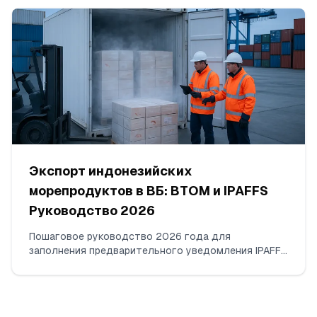
соответствии с SNI/BPOM, принимаемые
лабораторные методы, количество проб на лот,
интерпретация пограничных результатов и
обязательные данные в COA.
Экспорт индонезийских
морепродуктов в ВБ: BTOM и IPAFFS
Руководство 2026
Пошаговое руководство 2026 года для
заполнения предварительного уведомления IPAFFS
POAO по замороженным индонезийским креветкам
(HS 030617). Что вносить, какие документы
загружать, как выбрать правильный товарный код
и BCP, и какие несоответствия реально вызывают