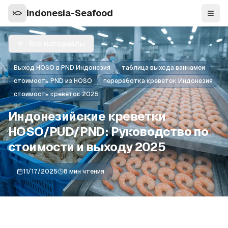
Indonesia-Seafood
Нави
Все материалы
Выход HOSO в PND Индонезия
таблица выхода ваннамеи
стоимость PND из HOSO
переработка креветок Индонезия
стоимость креветок 2025
Индонезийские креветки
HOSO/PUD/PND: Руководство по
стоимости и выходу 2025
11/17/2025
8 мин чтения