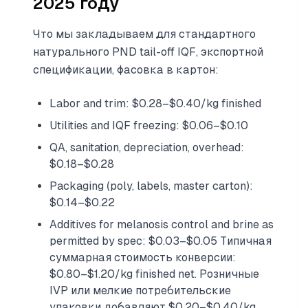
2025 году
Что мы закладываем для стандартного
натурального PND tail-off IQF, экспортной
спецификации, фасовка в картон:
Labor and trim: $0.28–$0.40/kg finished
Utilities and IQF freezing: $0.06–$0.10
QA, sanitation, depreciation, overhead:
$0.18–$0.28
Packaging (poly, labels, master carton):
$0.14–$0.22
Additives for melanosis control and brine as
permitted by spec: $0.03–$0.05 Типичная
суммарная стоимость конверсии:
$0.80–$1.20/kg finished net. Розничные
IVP или мелкие потребительские
упаковки добавляют $0.20–$0.40/kg.