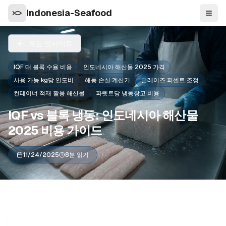
Indonesia-Seafood
탐색
모든 인사이트
IQF 대 블록 수율 비용
인도네시아 해산물 2025 가격
사용 가능 kg당 인도비
해동 손실 계산기
글레이즈 퍼센트 조정
컨테이너 적재 활용 해산물
파렛트당 냉동창고 비용
IQF vs 블록 냉동: 인도네시아 해산물
2025 비용 가이드
11/24/2025
8분 읽기