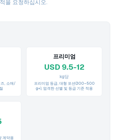
견적을 요청하십시오.
프리미엄
USD 9.5-12
kg당
이즈, 소매/
프리미엄 등급, 대형 포션(300–500
질
g+), 엄격한 선별 및 등급 기준 적용
5
량 계약용