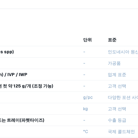
단위
표준
s spp)
-
인도네시아 원
-
가공품
) / IVP / IWP
-
업계 표준
컷 약 125 g/개 (조정 가능)
-
고객 선택
g/pc
다양한 포션 사이즈
kg
고객 선택
 또는 트레이(파렛타이즈)
-
수출 등급
°C
국제 콜드체인