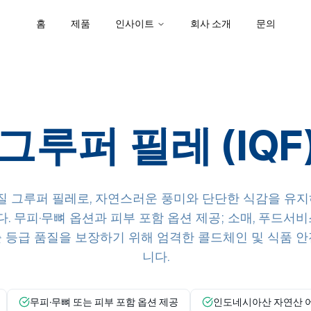
홈
제품
인사이트
회사 소개
문의
그루퍼 필레 (IQF
 그루퍼 필레로, 자연스러운 풍미와 단단한 식감을 유지
 무피·무뼈 옵션과 피부 포함 옵션 제공; 소매, 푸드서
출 등급 품질을 보장하기 위해 엄격한 콜드체인 및 식품 안
니다.
무피·무뼈 또는 피부 포함 옵션 제공
인도네시아산 자연산 