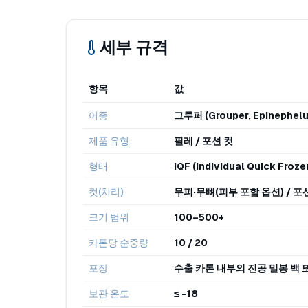
세부 규격
항목
값
어종
그루퍼 (Grouper, Epinephelu
제품 유형
필레 / 포션 컷
형태
IQF (Individual Quick Frozen
컷(처리)
무피·무뼈(피부 포함 옵션) / 포션 
크기 범위
100–500+
카톤당 순중량
10 / 20
포장
수출 카톤 내부의 진공 밀봉 백
보관 온도
≤ -18