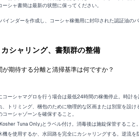
コーシャ書簡は最新の状態に保ってください。
料バインダーを作成し、コーシャ稼働用に封印された認証油のバ
、カシャリング、書類群の整備
関が期待する分離と清掃基準は何ですか？
にコーシャマグロを行う場合は最低24時間の稼働停止。時計を
れ、トリミング、梱包のために物理的な区画または別室を設け
のコーシャゾーンを確保すること。
osher Tuna Only」とラベル付け。消毒後は施錠保管すること
氷機を使用するか、水回路を完全にカシャリングする。逆流を