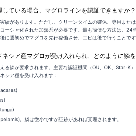
理している場合、マグロラインを認証できますか？
も実績があります。ただし、クリーンタイムの確保、専用または
コーシャ化された加熱系が必要です。最も簡便な方法は、24
後に週初めでマグロを先行稼働させ、エビは後で行うことです
ドネシア産マグロが受け入れられ、どのように鱗を
る鱗が要求されます。主要な認証機関（OU、OK、Star-K
ネシア種を受け入れます：
bacares)
us)
lunga)
uwonus pelamis)。鱗は微小ですが証跡があれば受理されます。