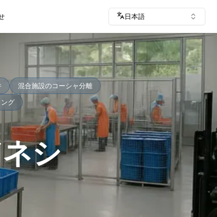
せ
日本語
件
混合施設のコーシャ分離
リング
ドネシ