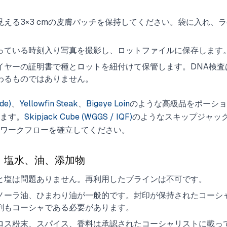
える3×3 cmの皮膚パッチを保持してください。袋に入れ、
っている時刻入り写真を撮影し、ロットファイルに保存します
イヤーの証明書で種とロットを紐付けて保管します。DNA検査
わるものではありません。
de)
、
Yellowfin Steak
、
Bigeye Loin
のような高級品をポーショ
ます。
Skipjack Cube (WGGS / IQF)
のようなスキップジャッ
ワークフローを確立してください。
：塩水、油、添加物
と塩は問題ありません。再利用したブラインは不可です。
ノーラ油、ひまわり油が一般的です。封印が保持されたコーシ
剤もコーシャである必要があります。
ロス粉末、スパイス、香料は承認されたコーシャリストに載っ