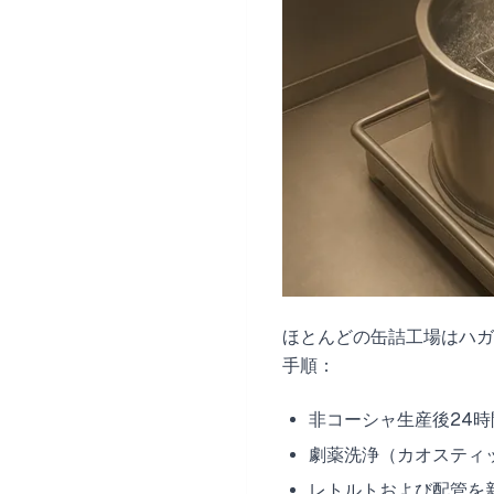
ほとんどの缶詰工場はハ
手順：
非コーシャ生産後24
劇薬洗浄（カオスティ
レトルトおよび配管を