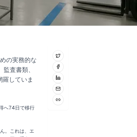
めの実務的な
、監査書類、
網羅していま
得へ74日で移行
ん。これは、エ