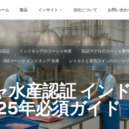
ホーム
製品
インサイト
当社について
お問い合わ
ロ認証
インドネシアのコーシャ水産
缶詰マグロのコーシャ要
OUコーシャ インドネシア 水産
レトルトと蒸気ラインのカシャ
ャ水産認証 イン
025年必須ガイド