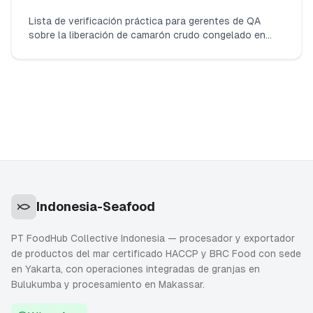
Lista de verificación práctica para gerentes de QA
sobre la liberación de camarón crudo congelado en
Indonesia en 2026: organismos exactos a analizar,
límites operativos n/c/m/M alineados con SNI/BPOM,
métodos de laboratorio aceptados, conteos de
muestras por lote, cómo interpretar resultados
marginales y qué debe aparecer en el COA.
Indonesia-Seafood
PT FoodHub Collective Indonesia — procesador y exportador
de productos del mar certificado HACCP y BRC Food con sede
en Yakarta, con operaciones integradas de granjas en
Bulukumba y procesamiento en Makassar.