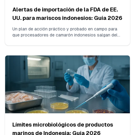
Alertas de importación de la FDA de EE.
UU. para mariscos indonesios: Guía 2026
Un plan de acción práctico y probado en campo para
que procesadores de camarón indonesios salgan del
DWPE de la FDA por residuos de antibióticos. Cubre
ensayos ISO 17025 para cloranfenicol y nitrofuranos,
construcción de envíos consecutivos sin infracciones,
ensamblaje del paquete de evidencia y cómo
comunicarse con la FDA.
Límites microbiológicos de productos
marinos de Indonesia: Guía 2026