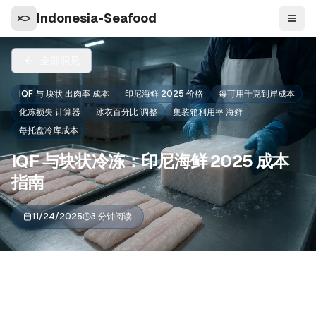
Indonesia-Seafood
导航
全部洞见
IQF 与 块状 出肉率 成本
印尼海鲜 2025 价格
每可用千克到岸成本
化冻损失 计算器
冰衣百分比 调整
集装箱利用率 海鲜
每托盘冷库成本
IQF 与块状冷冻：印尼海鲜 2025 成本
指南
11/24/2025
3 分钟阅读