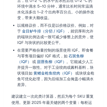
言，在 0–2 °C 的水中去冰然后在 0–2 °C 的
环境中滴水 5–10 分钟，通常比长时间常温滴
水化冻多出 1–2 个出肉率百分点。小的操作改
变，带来大额收益。
以规格议价，而不仅是以价格议价。例如，对
于
金目鲈牛排（分切 / IQF）
，就切厚和允许
的端块比例达成一致可减少修整上的意外，使
IQF 与块状的比较更公平。
在需要严格份量控制的场景使用 IQF。即食餐
与零售项目偏好 IQF 格式，如
石斑鱼柳
（IQF）
或
甜唇鱼柳（IQF）
。它能减少人工
并提升一致性。对于工业绞肉或酱料基料，块
状项目如
黄鳍金枪鱼绞肉（IQF）
或块状金枪
鱼可优化处理，因为后续加工会掩盖小幅滴水
差异。
建议建立一次此类计算器，然后为每个 SKU 重复
使用。更新 2025 年最关键的两个变量：每柜运