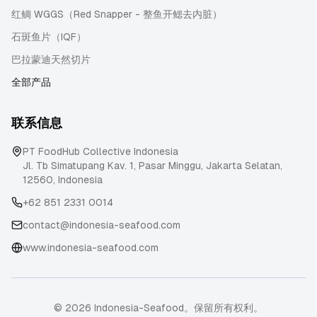
红鲷 WGGS（Red Snapper - 整鱼开鳃去内脏）
石斑鱼片（IQF）
巴拉蒙迪天然切片
全部产品
联系信息
PT FoodHub Collective Indonesia
Jl. Tb Simatupang Kav. 1, Pasar Minggu
,
Jakarta Selatan
,
12560
,
Indonesia
+62 851 2331 0014
contact@indonesia-seafood.com
www.indonesia-seafood.com
© 2026 Indonesia-Seafood。保留所有权利。