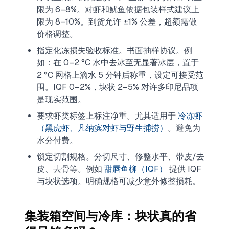
限为 6–8%。对虾和鱿鱼依据包装样式建议上
限为 8–10%。到货允许 ±1% 公差，超额需做
价格调整。
指定化冻损失验收标准。书面抽样协议。例
如：在 0–2 °C 水中去冰至无显著冰层，置于
2 °C 网格上滴水 5 分钟后称重，设定可接受范
围。IQF 0–2%，块状 2–5% 对许多印尼品项
是现实范围。
要求虾类标签上标注净重。尤其适用于
冷冻虾
（黑虎虾、凡纳滨对虾与野生捕捞）
。避免为
水分付费。
锁定切割规格。分切尺寸、修整水平、带皮/去
皮、去骨等。例如
甜唇鱼柳（IQF）
提供 IQF
与块状选项。明确规格可减少意外修整损耗。
集装箱空间与冷库：块状真的省