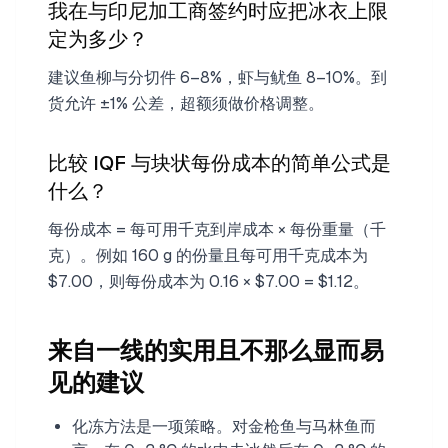
我在与印尼加工商签约时应把冰衣上限
定为多少？
建议鱼柳与分切件 6–8%，虾与鱿鱼 8–10%。到
货允许 ±1% 公差，超额须做价格调整。
比较 IQF 与块状每份成本的简单公式是
什么？
每份成本 = 每可用千克到岸成本 × 每份重量（千
克）。例如 160 g 的份量且每可用千克成本为
$7.00，则每份成本为 0.16 × $7.00 = $1.12。
来自一线的实用且不那么显而易
见的建议
化冻方法是一项策略。对金枪鱼与马林鱼而