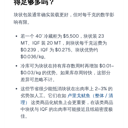
得足够多吗？
块状包装通常确实装载更好，但对每千克的数学影
响有限。
若一个 40’ 冷藏柜为 $5,500，块状装 23
MT、IQF 装 20 MT，则块状每千克运费为
$0.239，IQF 为 $0.275。块状优势约
$0.036/kg。
冷库可为块状在持有库存数周时再增加 $0.01–
$0.03/kg 的优势。如果库存周转快，这部分
差异可忽略不计。
这些节省很少能抵消块状在出肉率上 2–3% 的
劣势加人工。它们在如
卢里戈鱿鱼（整体 / 清
理）
这类商品化鱿鱼上会更重要，在该类商品
中块状与 IQF 的出肉率可能接近且纸箱密度极
佳。