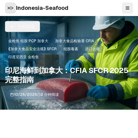
Indonesia-Seafood
导航
全部洞见
金枪鱼 组胺 PCP 加拿大
加拿大食品检验署 CFIA
《加拿大食品安全法规》 SFCR
组胺毒素
进口合规
印度尼西亚 金枪鱼
印尼海鲜到加拿大：CFIA SFCR 2025
完整指南
10/25/2025
2 分钟阅读