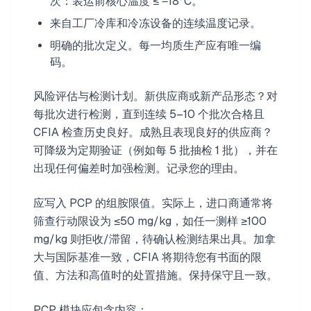
次：装运前核心温度 ≤ −18°C。
来自工厂冷库和冷冻设备的连续温度记录。
明确的批次定义。每一均质生产应有唯一编
码。
风险评估与检测计划。新供应商或新产品形态？对
每批次进行检测，直到连续 5–10 个批次合格且
CFIA 检查历史良好。成熟且表现良好的供应商？
可降级为定期验证（例如每 5 批抽检 1 批），并在
出现任何偏差时加强检测。记录您的理由。
应写入 PCP 的组胺限值。实际上，进口商通常将
筛查行动限设为 ≤50 mg/kg，如任一测样 ≥100
mg/kg 则拒收/滞留，待确认检测结果出具。加拿
大与国际基准一致，CFIA 将期待您有书面的限
值、方法和高值时的处置措施。保持保守且一致。
PCP 模块应包含内容：