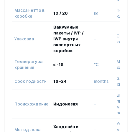
Масса нетто в
По выб
10 / 20
kg
коробке
клиент
Вакуумные
пакеты / IVP /
Экспор
Упаковка
IWP внутри
-
качест
экспортных
коробок
Температура
Между
≤ -18
°C
хранения
холодо
Заморо
Срок годности
18–24
months
хранен
Вылов 
природ
Происхождение
Индонезия
-
местна
перера
Устойч
Хэндлайн и
Метод лова
-
мелко