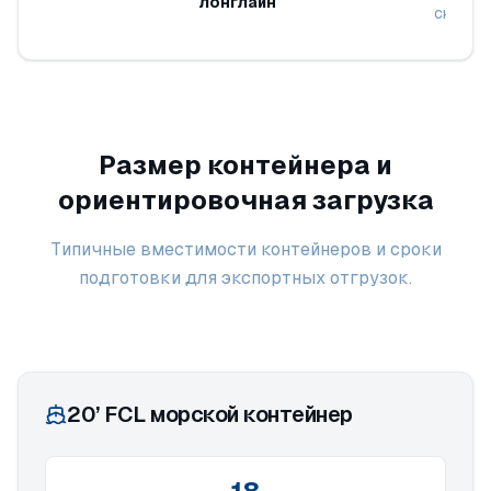
лонглайн
снаряж
Размер контейнера и
ориентировочная загрузка
Типичные вместимости контейнеров и сроки
подготовки для экспортных отгрузок.
20’ FCL морской контейнер