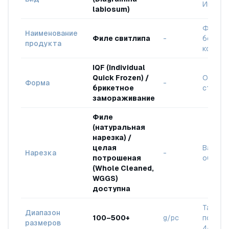
Индоне
labiosum)
Филе —
Наименование
Филе свитлипа
-
без кож
продукта
кожей
IQF (Individual
Quick Frozen) /
Отрасл
Форма
-
брикетное
станда
замораживание
Филе
(натуральная
нарезка) /
целая
Вариан
Нарезка
-
потрошеная
обрабо
(Whole Cleaned,
WGGS)
доступна
Также 
Диапазон
100–500+
g/pc
порции 
размеров
4–12oz