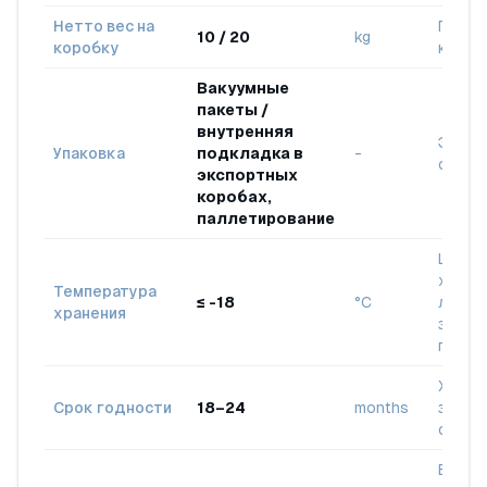
Нетто вес на
По вы
10 / 20
kg
коробку
клиен
Вакуумные
пакеты /
внутренняя
Экспо
Упаковка
подкладка в
-
станд
экспортных
коробах,
паллетирование
Цепь
холод
Температура
≤ -18
°C
логис
хранения
замор
проду
Хране
Срок годности
18–24
months
замор
состо
Вылов