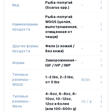
Рыба-попугай
Проис
Вид
-
(Scarus spp.)
Индон
Рыба-попугай
WGGS (цела́я,
Наименование
Целая
выпотрошенная,
-
продукта
очище
очищенная от
чешуи)
Другие формы
Филе (с кожей /
По вы
-
продукта
без кожи)
клиен
Замороженная -
Экспо
Форма
-
IQF / IVP / IWP
станд
Типовые
1–2 lbs, 2–3 lbs,
По за
размеры -
lb/pc
от 3 lbs
клиен
WGGS
4–6oz, 6–8oz, 8–
Типовые
Дост
10oz, 10–12oz,
размеры -
oz / g
разме
12oz и более
Филе
порци
(или 100–500+ g)