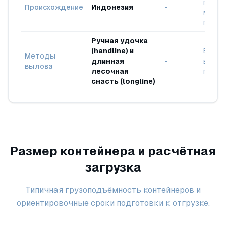
приро
Происхождение
Индонезия
-
местн
перер
Ручная удочка
(handline) и
Выбор
Методы
длинная
-
вылов
вылова
лесочная
приро
снасть (longline)
Размер контейнера и расчётная
загрузка
Типичная грузоподъёмность контейнеров и
ориентировочные сроки подготовки к отгрузке.