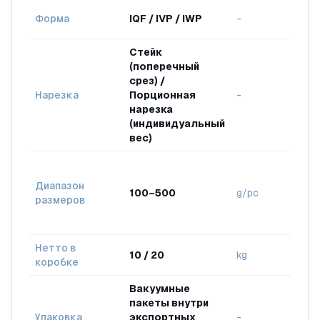
Отра
Форма
IQF / IVP / IWP
-
стан
Стейк
(поперечный
срез) /
Нарезка
Порционная
-
Выбо
нарезка
(индивидуальный
вес)
Дост
разн
Диапазон
100–500
g/pc
порц
размеров
(напр
в сре
Нетто в
10 / 20
kg
Выбо
коробке
Вакуумные
пакеты внутри
Эксп
Упаковка
экспортных
-