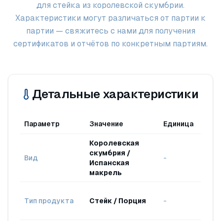
для стейка из королевской скумбрии.
Характеристики могут различаться от партии к
партии — свяжитесь с нами для получения
сертификатов и отчётов по конкретным партиям.
Детальные характеристики
Параметр
Значение
Единица
Стан
Королевская
Scom
скумбрия /
Вид
-
comm
Испанская
(Indon
макрель
Перер
Тип продукта
Стейк / Порция
-
Нарез
стей