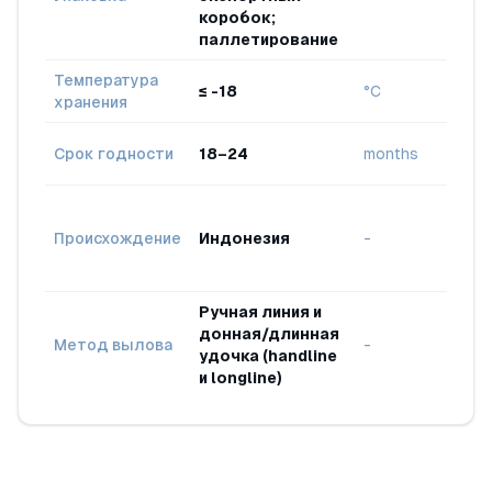
уров
коробок;
паллетирование
Температура
Межд
≤ -18
°C
хранения
холо
Замо
Срок годности
18–24
months
хране
Добы
дико
Происхождение
Индонезия
-
/ мес
пере
Ручная линия и
Усто
донная/длинная
пром
Метод вылова
-
удочка (handline
мелк
и longline)
масш