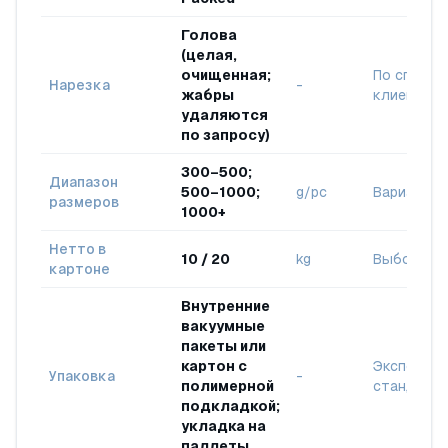
Голова
(целая,
очищенная;
По специф
Нарезка
-
жабры
клиента
удаляются
по запросу)
300–500;
Диапазон
500–1000;
g/pc
Варианты 
размеров
1000+
Нетто в
10 / 20
kg
Выбор кли
картоне
Внутренние
вакуумные
пакеты или
картон с
Экспортн
Упаковка
-
полимерной
стандарт
подкладкой;
укладка на
паллеты