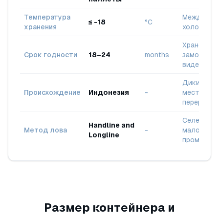
Температура
Междунар
≤ -18
°C
хранения
холодовая
Хранение 
Срок годности
18–24
months
замороже
виде
Дикий уло
Происхождение
Индонезия
-
местная
переработ
Селектив
Handline and
Метод лова
-
маломасш
Longline
промысел
Размер контейнера и