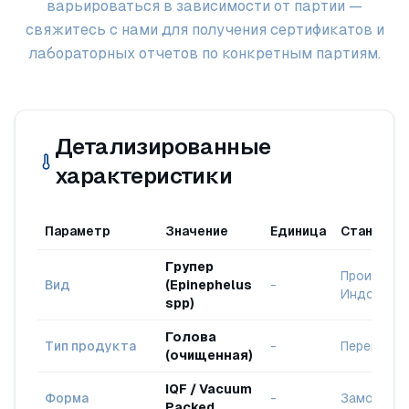
варьироваться в зависимости от партии —
свяжитесь с нами для получения сертификатов и
лабораторных отчетов по конкретным партиям.
Детализированные
характеристики
Параметр
Значение
Единица
Стандарт
Групер
Происхожд
Вид
(Epinephelus
-
Индонези
spp)
Голова
Тип продукта
-
Перерабо
(очищенная)
IQF / Vacuum
Форма
-
Замороже
Packed