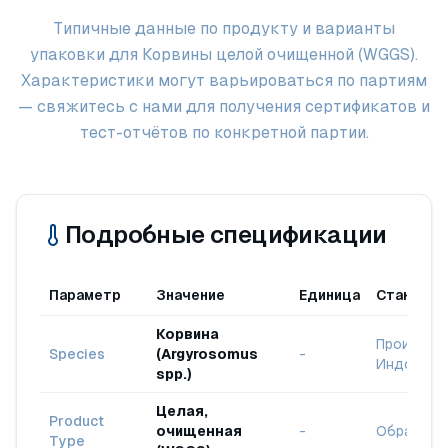
Типичные данные по продукту и варианты
упаковки для Корвины целой очищенной (WGGS).
Характеристики могут варьироваться по партиям
— свяжитесь с нами для получения сертификатов и
тест-отчётов по конкретной партии.
Подробные спецификации
Параметр
Значение
Единица
Стандарт
Корвина
Происхожд
Species
(Argyrosomus
-
Индонези
spp.)
Целая,
Product
очищенная
-
Обработа
Type