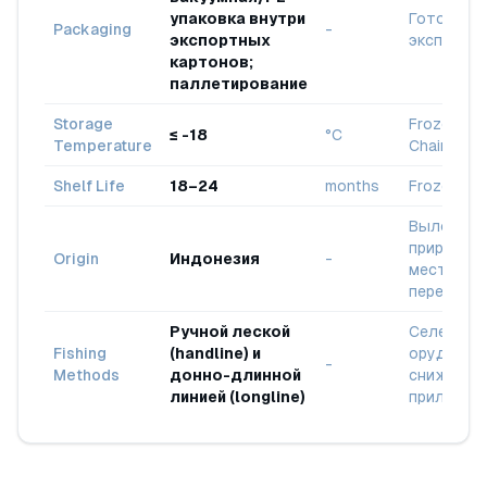
упаковка внутри
Готово к
Packaging
-
экспортных
экспорту
картонов;
паллетирование
Storage
Frozen Co
≤ -18
°C
Temperature
Chain
Shelf Life
18–24
months
Frozen St
Вылов в д
природе /
Origin
Индонезия
-
местная
перерабо
Ручной леской
Селектив
Fishing
(handline) и
орудие д
-
Methods
донно-длинной
снижения
линией (longline)
прилова