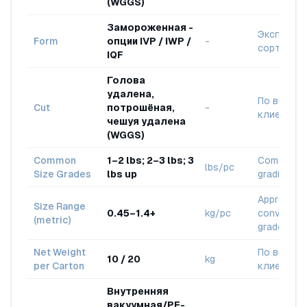
(WGGS)
Замороженная -
Экспортн
Form
опции IVP / IWP /
-
сорт
IQF
Голова
удалена,
По выбор
Cut
потрошёная,
-
клиента
чешуя удалена
(WGGS)
Common
1–2 lbs; 2–3 lbs; 3
Commercia
lbs/pc
Size Grades
lbs up
grading
Approx.
Size Range
0.45–1.4+
kg/pc
conversion
(metric)
grades
Net Weight
По выбор
10 / 20
kg
per Carton
клиента
Внутренняя
вакуумная/PE-