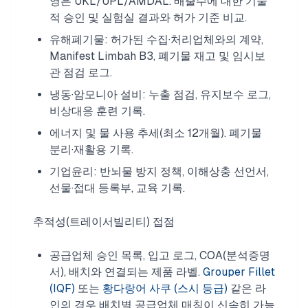
영은 UKL/UPL/AMDAL. 배출수에 대한 기술
적 승인 및 실험실 결과와 허가 기준 비교.
유해폐기물: 허가된 수집·처리업체와의 계약,
Manifest Limbah B3, 폐기물 재고 및 임시보
관 점검 로그.
냉동·암모니아 설비: 누출 점검, 유지보수 로그,
비상대응 훈련 기록.
에너지 및 물 사용 추세(최소 12개월). 폐기물
분리·재활용 기록.
기업윤리: 반뇌물 방지 정책, 이해상충 선언서,
선물·접대 등록부, 교육 기록.
추적성(트레이서빌리티) 접점
공급업체 승인 목록, 입고 로그, COA(분석증명
서), 배치와 연결되는 제품 라벨.
Grouper Fillet
(IQF)
또는
황다랑어 사쿠 (스시 등급)
같은 라
인의 경우 배치별 공급업체 매칭이 신속히 가능