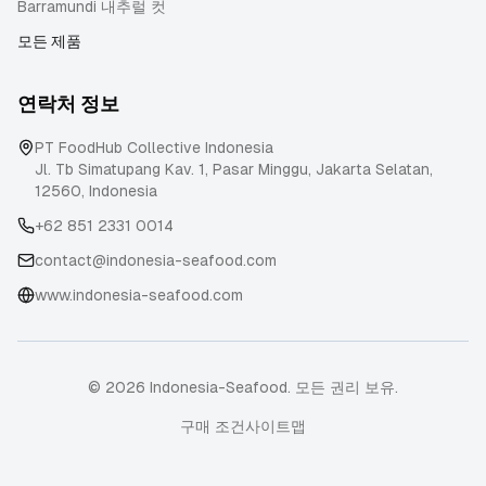
Barramundi 내추럴 컷
모든 제품
연락처 정보
PT FoodHub Collective Indonesia
Jl. Tb Simatupang Kav. 1, Pasar Minggu
,
Jakarta Selatan
,
12560
,
Indonesia
+62 851 2331 0014
contact@indonesia-seafood.com
www.indonesia-seafood.com
© 2026 Indonesia-Seafood. 모든 권리 보유.
구매 조건
사이트맵