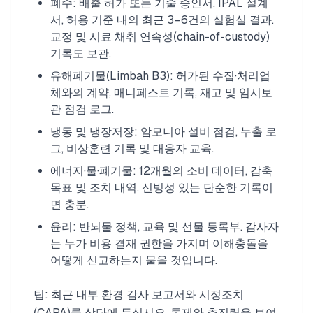
폐수: 배출 허가 또는 기술 승인서, IPAL 설계
서, 허용 기준 내의 최근 3–6건의 실험실 결과.
교정 및 시료 채취 연속성(chain-of-custody)
기록도 보관.
유해폐기물(Limbah B3): 허가된 수집·처리업
체와의 계약, 매니페스트 기록, 재고 및 임시보
관 점검 로그.
냉동 및 냉장저장: 암모니아 설비 점검, 누출 로
그, 비상훈련 기록 및 대응자 교육.
에너지·물·폐기물: 12개월의 소비 데이터, 감축
목표 및 조치 내역. 신빙성 있는 단순한 기록이
면 충분.
윤리: 반뇌물 정책, 교육 및 선물 등록부. 감사자
는 누가 비용 결재 권한을 가지며 이해충돌을
어떻게 신고하는지 물을 것입니다.
팁: 최근 내부 환경 감사 보고서와 시정조치
(CAPA)를 상단에 두십시오. 통제와 추진력을 보여