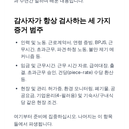
과 수년간 일하며 배운 내용입니다.
감사자가 항상 검사하는 세 가지
증거 범주
인력 및 노동. 근로계약서, 연령 증빙, BPJS, 근
무시간, 초과근무, 파견·하청 노동, 불만 제기 메
커니즘 등.
임금 및 근무시간. 근무 시간 자료, 급여대장, 출
결, 초과근무 승인, 건당(piece-rate) 수당 환산
등.
현장 및 관리. 허가증, 환경 모니터링, 폐기물, 공
공요금, 기업윤리(4-필러용) 및 기숙사/구내식
당 같은 현장 조건.
여기부터 준비에 집중하십시오. 나머지는 이 항목
들에서 파생됩니다.