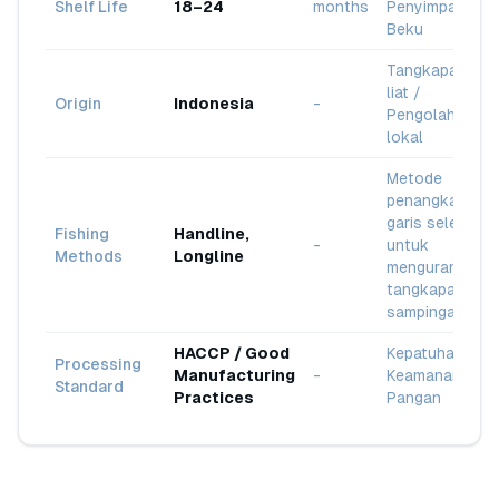
Shelf Life
18–24
months
Penyimpanan
Beku
Tangkapan
liat /
Origin
Indonesia
-
Pengolahan
lokal
Metode
penangkapan
garis selektif
Fishing
Handline,
-
untuk
Methods
Longline
mengurangi
tangkapan
sampingan
HACCP / Good
Kepatuhan
Processing
Manufacturing
-
Keamanan
Standard
Practices
Pangan