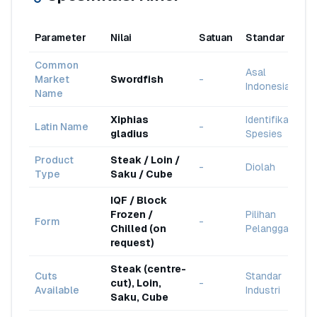
Parameter
Nilai
Satuan
Standar
Common
Asal
Market
Swordfish
-
Indonesia
Name
Xiphias
Identifikasi
Latin Name
-
gladius
Spesies
Product
Steak / Loin /
-
Diolah
Type
Saku / Cube
IQF / Block
Frozen /
Pilihan
Form
-
Chilled (on
Pelanggan
request)
Steak (centre-
Cuts
Standar
cut), Loin,
-
Available
Industri
Saku, Cube