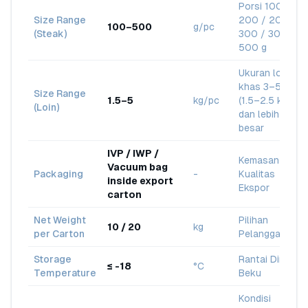
Porsi 100–
Size Range
200 / 200–
100–500
g/pc
(Steak)
300 / 300–
500 g
Ukuran loin
khas 3–5 lbs
Size Range
1.5–5
kg/pc
(1.5–2.5 kg)
(Loin)
dan lebih
besar
IVP / IWP /
Kemasan
Vacuum bag
Packaging
-
Kualitas
inside export
Ekspor
carton
Net Weight
Pilihan
10 / 20
kg
per Carton
Pelanggan
Storage
Rantai Dingin
≤ -18
°C
Temperature
Beku
Kondisi