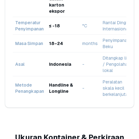
karton
ekspor
Temperatur
Rantai Dingin
≤ -18
°C
Penyimpanan
Internasional
Penyimpanan
Masa Simpan
18–24
months
Beku
Ditangkap liar
Asal
Indonesia
-
/ Pengolahan
lokal
Peralatan
Metode
Handline &
-
skala kecil
Penangkapan
Longline
berkelanjutan
Ukuran Kontainer & Perkiraan