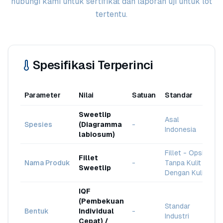
hubungi kami untuk sertifikat dan laporan uji untuk lot
tertentu.
Spesifikasi Terperinci
Parameter
Nilai
Satuan
Standar
Sweetlip
Asal
Spesies
(Diagramma
-
Indonesia
labiosum)
Fillet - Opsi
Fillet
Nama Produk
-
Tanpa Kulit /
Sweetlip
Dengan Kulit
IQF
(Pembekuan
Standar
Bentuk
Individual
-
Industri
Cepat) /