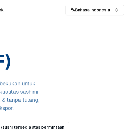
ak
Bahasa Indonesia
F)
dibekukan untuk
ualitas sashimi
t & tanpa tulang,
kspor.
i/sushi tersedia atas permintaan