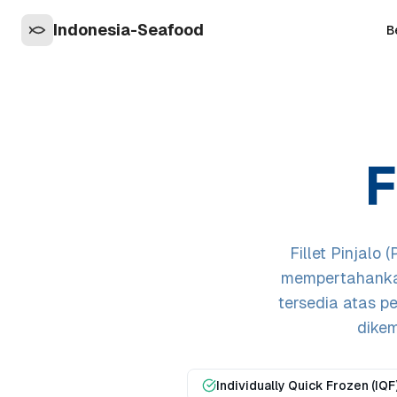
Indonesia-Seafood
B
F
Fillet Pinjalo
mempertahankan
tersedia atas pe
dikem
Individually Quick Frozen (IQF