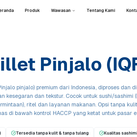
eranda
Produk
Wawasan
Tentang Kami
Kont
illet Pinjalo (IQ
 (Pinjalo pinjalo) premium dari Indonesia, diproses dan 
 kesegaran dan tekstur. Cocok untuk sushi/sashimi (k
rmintaan), ritel dan layanan makanan. Opsi tanpa kuli
as di bawah kontrol HACCP yang ketat untuk pasar e
)
Tersedia tanpa kulit & tanpa tulang
Kualitas sashim