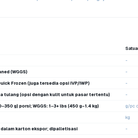
Satua
-
eaned (WGGS)
-
 Quick Frozen (juga tersedia opsi IVP/IWP)
-
a tulang (opsi dengan kulit untuk pasar tertentu)
-
00–350 g) porsi; WGGS: 1–3+ lbs (450 g–1.4 kg)
g/pc 
kg
dalam karton ekspor; dipalletisasi
-