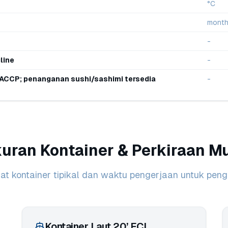
°C
mont
-
line
-
HACCP; penanganan sushi/sashimi tersedia
-
uran Kontainer & Perkiraan M
t kontainer tipikal dan waktu pengerjaan untuk pengi
Kontainer Laut 20’ FCL