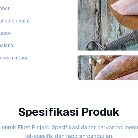
obot
l cold chain)
kspor
sional
s permintaan
Spesifikasi Produk
ntuk Fillet Pinjalo. Spesifikasi dapat bervariasi men
lot-spesifik dan laporan pengujian.