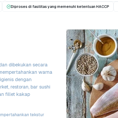
Diproses di fasilitas yang memenuhi ketentuan HACCP
i dan dibekukan secara
a mempertahankan warna
higienis dengan
et, restoran, bar sushi
 fillet kakap
empertahankan tekstur