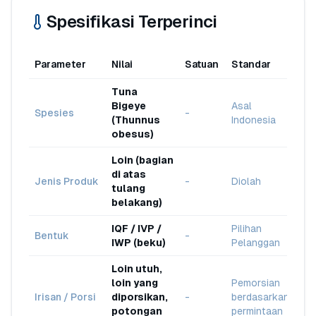
Spesifikasi Terperinci
Parameter
Nilai
Satuan
Standar
Tuna
Bigeye
Asal
Spesies
-
(Thunnus
Indonesia
obesus)
Loin (bagian
di atas
Jenis Produk
-
Diolah
tulang
belakang)
IQF / IVP /
Pilihan
Bentuk
-
IWP (beku)
Pelanggan
Loin utuh,
loin yang
Pemorsian
Irisan / Porsi
diporsikan,
-
berdasarkan
potongan
permintaan