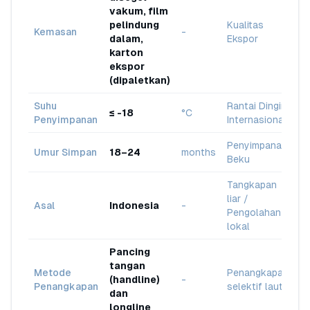
vakum, film
pelindung
Kualitas
Kemasan
-
dalam,
Ekspor
karton
ekspor
(dipaletkan)
Suhu
Rantai Dingin
≤ -18
°C
Penyimpanan
Internasional
Penyimpanan
Umur Simpan
18–24
months
Beku
Tangkapan
liar /
Asal
Indonesia
-
Pengolahan
lokal
Pancing
tangan
Metode
Penangkapan
(handline)
-
Penangkapan
selektif laut
dan
longline