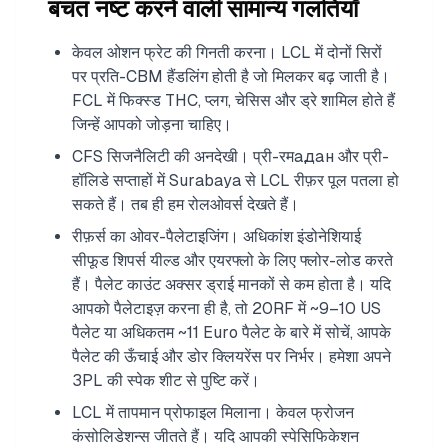
बचत नष्ट करने वाली सामान्य गलतियाँ
केवल ओशन फ्रेट की गिनती करना। LCL में दोनों सिरों
पर प्रति-CBM हैंडलिंग होती है जो मिलकर बढ़ जाती है।
FCL में फिक्स्ड THC, प्लग, चेसिस और ड्रे शामिल होते हैं
जिन्हें आपको जोड़ना चाहिए।
CFS सिजनैलिटी की अनदेखी। प्री-रमадан और प्री-
हॉलिडे सप्ताहों में Surabaya से LCL रीफ़र पूल पतला हो
सकते हैं। तब ही हम रोलओवर्स देखते हैं।
रीफ़र्स का ओवर-पैलेटाइजिंग। अधिकांश इंडोनेशियाई
सीफूड शिपर्स यील्ड और एयरफ्लो के लिए फ्लोर-लोड करते
हैं। पैलेट काउंट अक्सर ड्राई मानकों से कम होता है। यदि
आपको पैलेटाइज़ करना ही है, तो 20RF में ~9–10 US
पैलेट या अधिकतम ~11 Euro पैलेट के बारे में सोचें, आपके
पैलेट की ऊँचाई और डोर क्लियरेंस पर निर्भर। हमेशा अपने
3PL की स्पेक शीट से पुष्टि करें।
LCL में तापमान प्रोफाइल मिलाना। केवल फ्रोजन
कंसोलिडेशन्स जीतते हैं। यदि आपकी स्पेसिफिकेशन