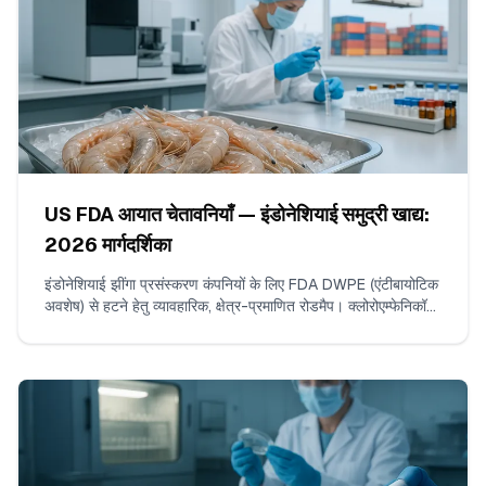
US FDA आयात चेतावनियाँ — इंडोनेशियाई समुद्री खाद्य:
2026 मार्गदर्शिका
इंडोनेशियाई झींगा प्रसंस्करण कंपनियों के लिए FDA DWPE (एंटीबायोटिक
अवशेष) से हटने हेतु व्यावहारिक, क्षेत्र-प्रमाणित रोडमैप। क्लोरोएम्फेनिकॉल
और नाइट्रोफ्यूरन्स के लिए ISO/IEC 17025 परीक्षण, लगातार गैर-
उल्लंघनकारी शिपमेंट्स का निर्माण, सबूत-पैकेज संकलन, और FDA के साथ
संवाद करने के तरीके शामिल हैं।