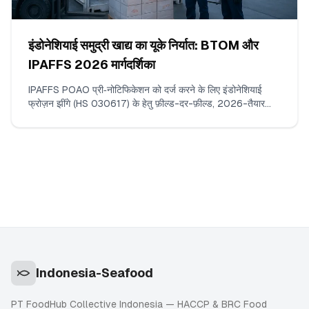
इंडोनेशियाई समुद्री खाद्य का यूके निर्यात: BTOM और
IPAFFS 2026 मार्गदर्शिका
IPAFFS POAO प्री‑नोटिफिकेशन को दर्ज करने के लिए इंडोनेशियाई
फ्रोज़न झींगे (HS 030617) के हेतु फ़ील्ड-दर-फ़ील्ड, 2026-तैयार
वॉकथ्रू। क्या दर्ज करें, कौन‑से दस्तावेज़ अपलोड करें, सही कमोडिटी कोड
और BCP कैसे चुनें, और वे मिसमैच जिनसे वास्तव में देरी होती है।
Indonesia-Seafood
PT FoodHub Collective Indonesia — HACCP & BRC Food