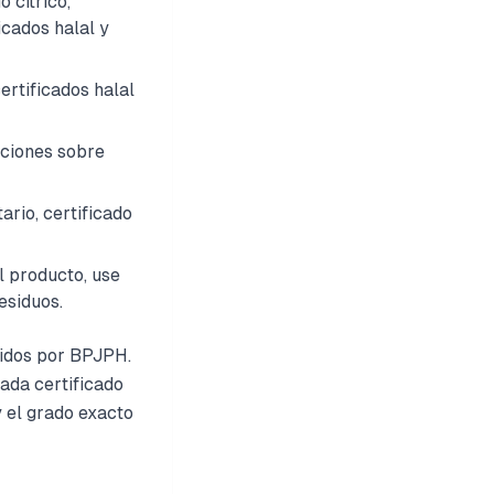
 cítrico,
icados halal y
ertificados halal
aciones sobre
rio, certificado
l producto, use
esiduos.
cidos por BPJPH.
ada certificado
y el grado exacto