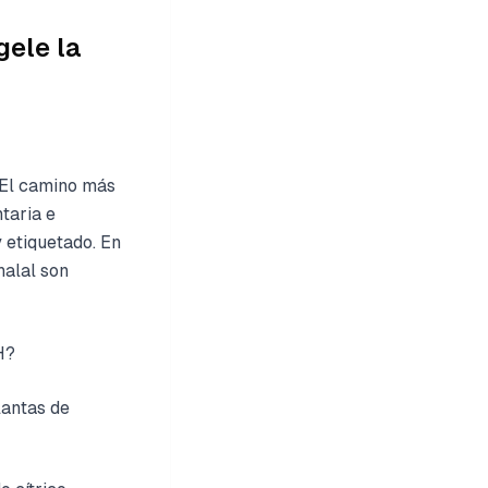
gele la
 El camino más
taria e
 etiquetado. En
halal son
H?
lantas de