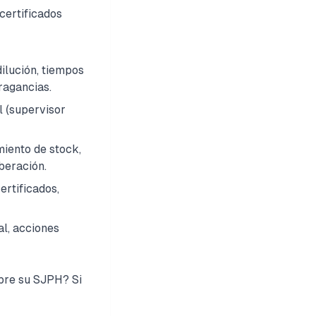
certificados
dilución, tiempos
ragancias.
l (supervisor
miento de stock,
beración.
ertificados,
al, acciones
obre su SJPH? Si