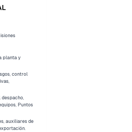
AL
isiones
a planta y
sgos, control
ivas,
l despacho,
 equipos, Puntos
s, auxiliares de
exportación.