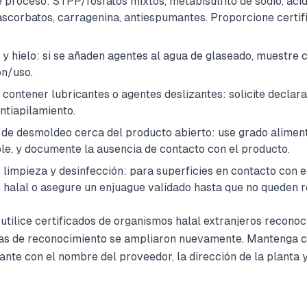
e proceso: STPP/fosfatos mixtos, metabisulfito de sodio, ácido
ascorbatos, carragenina, antiespumantes. Proporcione certif
 y hielo: si se añaden agentes al agua de glaseado, muestre c
n/uso.
contener lubricantes o agentes deslizantes: solicite declar
ntiapilamiento.
de desmoldeo cerca del producto abierto: use grado alimenta
le, y documente la ausencia de contacto con el producto.
limpieza y desinfección: para superficies en contacto con e
 halal o asegure un enjuague validado hasta que no queden r
 utilice certificados de organismos halal extranjeros recono
stas de reconocimiento se ampliaron nuevamente. Mantenga c
dante con el nombre del proveedor, la dirección de la planta 