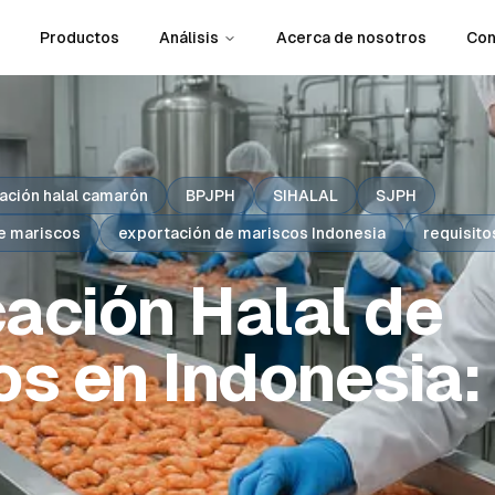
Productos
Análisis
Acerca de nosotros
Con
icación halal camarón
BPJPH
SIHALAL
SJPH
de mariscos
exportación de mariscos Indonesia
requisito
cación Halal de
s en Indonesia: