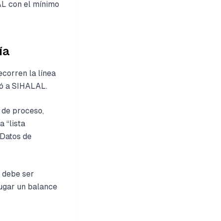
AL con el mínimo
ía
ecorren la línea
ió a SIHALAL.
s de proceso,
 “lista
 Datos de
e debe ser
lugar un balance