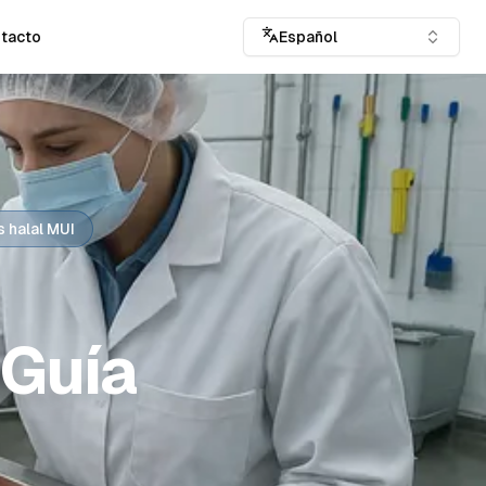
tacto
Español
s halal MUI
 Guía