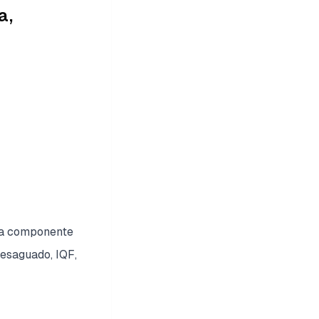
a,
ada componente
desaguado, IQF,