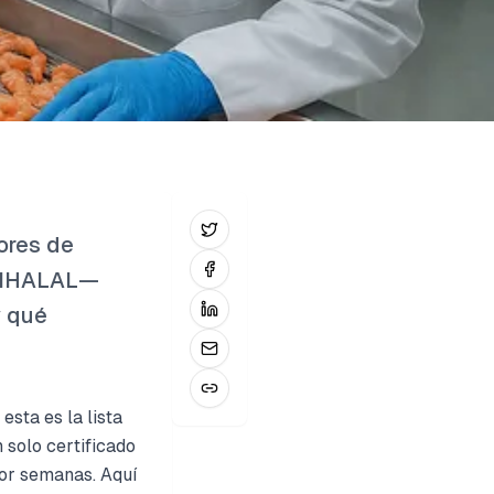
ores de
a SIHALAL—
y qué
sta es la lista
solo certificado
por semanas. Aquí