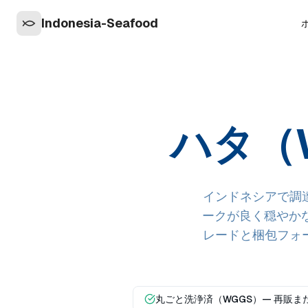
Indonesia-Seafood
ハタ（
インドネシアで調
ークが良く穏やか
レードと梱包フォー
丸ごと洗浄済（WGGS）— 再販