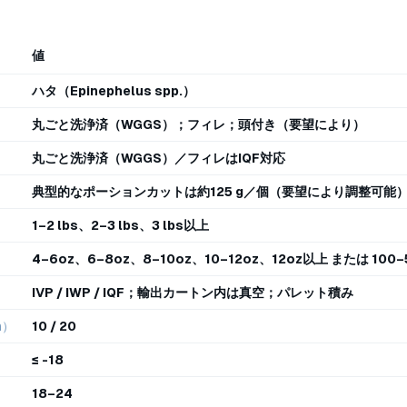
値
ハタ（Epinephelus spp.）
丸ごと洗浄済（WGGS）；フィレ；頭付き（要望により）
丸ごと洗浄済（WGGS）／フィレはIQF対応
典型的なポーションカットは約125 g／個（要望により調整可能
1–2 lbs、2–3 lbs、3 lbs以上
4–6oz、6–8oz、8–10oz、10–12oz、12oz以上 または 100–5
IVP / IWP / IQF；輸出カートン内は真空；パレット積み
n）
10 / 20
≤ -18
18–24