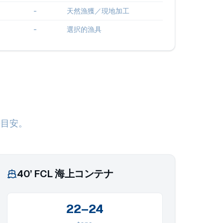
-
天然漁獲／現地加工
-
選択的漁具
の目安。
40’ FCL 海上コンテナ
22–24