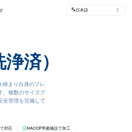
せ
日本語
洗浄済）
き締まり白身のフレ
す。複数のサイズグ
品安全管理を完備して
て対応
HACCP準拠施設で加工