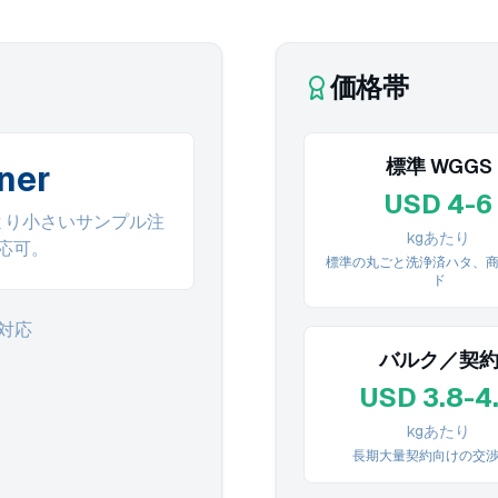
価格帯
標準 WGGS
iner
USD 4-6
より小さいサンプル注
kgあたり
応可。
標準の丸ごと洗浄済ハタ、
ド
対応
バルク／契
USD 3.8-4
kgあたり
長期大量契約向けの交