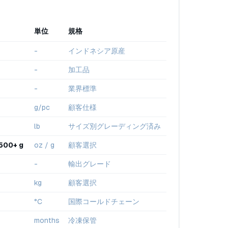
単位
規格
-
インドネシア原産
-
加工品
-
業界標準
）
g/pc
顧客仕様
lb
サイズ別グレーディング済み
00+ g
oz / g
顧客選択
-
輸出グレード
kg
顧客選択
°C
国際コールドチェーン
months
冷凍保管