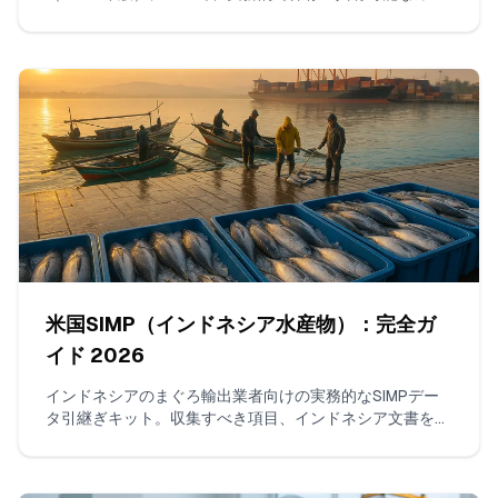
ド。HS 0306.17と1605の違い、剥き身／殻付きの区分、
尾付き、塩／STPPの取り扱い、関税＋MPF/HMFの計算方
法、貿易救済の確認方法、および実務上の具体例を網羅。
米国SIMP（インドネシア水産物）：完全ガ
イド 2026
インドネシアのまぐろ輸出業者向けの実務的なSIMPデー
タ引継ぎキット。収集すべき項目、インドネシア文書を
NOAA SIMPのKey Data Elementsへマッピングする方
法、漁船リストとチェーン・オブ・カストディのフォーマ
ット例を示し、米国ブローカーがACEで保留を出さないよ