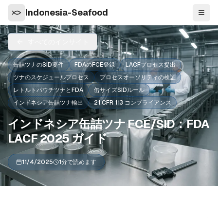
Indonesia-Seafood
ナビ
すべてのインサイト
缶詰ツナのSID要件
FDAのFCE登録
LACFプロセス提出
ツナのスケジュールプロセス
プロセスオーソリティの検証
レトルトパウチツナとFDA
缶サイズSIDルール
インドネシア缶詰ツナ輸出
21 CFR 113 コンプライアンス
インドネシア缶詰ツナ FCE/SID：FDA
LACF 2025 ガイド
11/4/2025
1分で読めます