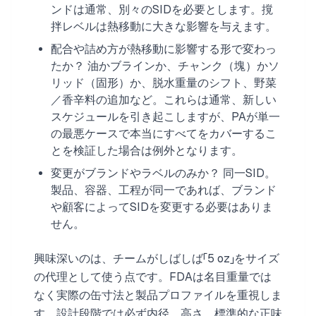
ンドは通常、別々のSIDを必要とします。撹
拌レベルは熱移動に大きな影響を与えます。
配合や詰め方が熱移動に影響する形で変わっ
たか？ 油かブラインか、チャンク（塊）かソ
リッド（固形）か、脱水重量のシフト、野菜
／香辛料の追加など。これらは通常、新しい
スケジュールを引き起こしますが、PAが単一
の最悪ケースで本当にすべてをカバーするこ
とを検証した場合は例外となります。
変更がブランドやラベルのみか？ 同一SID。
製品、容器、工程が同一であれば、ブランド
や顧客によってSIDを変更する必要はありま
せん。
興味深いのは、チームがしばしば「5 oz」をサイズ
の代理として使う点です。FDAは名目重量では
なく実際の缶寸法と製品プロファイルを重視しま
す。設計段階では必ず内径、高さ、標準的な正味