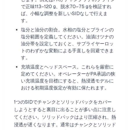
で正味113–120 g、脱水70–75 gを検証すれ
ば、小幅な調整を新しいSIDなしで行えま
す。
塩分と油分の割合。水相の塩分とブラインの
塩分範囲を定義してください。油漬けツナの
油分帯を設定しておくと、サプライヤーロッ
トのわずかな変動による手直しを回避できま
す。
充填温度とヘッドスペース。これらを厳密に
定めてください。オペレーターがPA承認の狭
い充填温度を目標にすると、熱浸透モデルに
おける初期温度仮定が有効に保たれます。
1つのSIDでチャンクとソリッドパックをカバー
しようとすると裏目に出ることが多い点に注意し
てください。ソリッドパックはより圧縮され、熱
浸透が遅くなります。通常はチャンクとソリッド