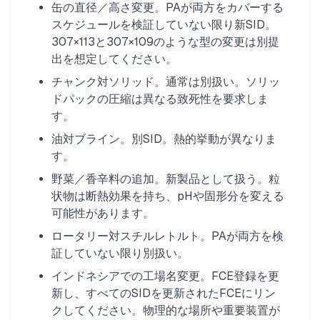
缶の直径／高さ変更。PAが両方をカバーする
スケジュールを検証していない限り新SID。
307×113と307×109のような型の変更は別提
出を想定してください。
チャンク対ソリッド。通常は別扱い。ソリッ
ドパックの圧縮は異なる致死性を要求しま
す。
油対ブライン。別SID。熱的挙動が異なりま
す。
野菜／香辛料の追加。新製品として扱う。粒
状物は断熱効果を持ち、pHや固形分を変える
可能性があります。
ロータリー対スチルレトルト。PAが両方を検
証していない限り別扱い。
インドネシアでの工場名変更。FCE登録を更
新し、すべてのSIDを更新されたFCEにリン
クしてください。物理的な場所や重要装置が