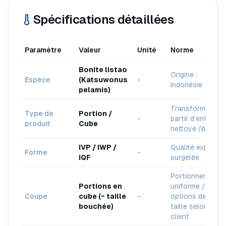
Spécifications détaillées
Paramètre
Valeur
Unité
Norme
Bonite listao
Origine :
Espèce
(Katsuwonus
-
Indonésie
pelamis)
Transformé à
Type de
Portion /
-
partir d'entier
produit
Cube
nettoyé (WGGS)
IVP / IWP /
Qualité export
Forme
-
IQF
surgelée
Portionnement
Portions en
uniforme /
Coupe
cube (~ taille
-
options de
bouchée)
taille selon
client