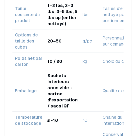
1–2 lbs, 2–3
Taille
Tailles d'entier
lbs, 3–5 lbs, 5
courante du
lbs
nettoyé pour
lbs up (entier
produit
portionnement
nettoyé)
Options de
Personnalisable
taille des
20–50
g/pc
sur demande
cubes
Poids net par
10 / 20
kg
Choix du client
carton
Sachets
intérieurs
sous vide +
Emballage
-
Qualité export
carton
d'exportation
/ sacs IQF
Température
Chaîne du froid
≤ -18
°C
de stockage
internationale
Conservation