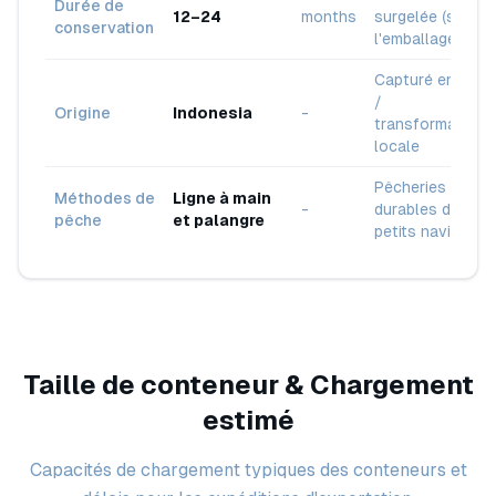
Durée de
12–24
months
surgelée (selon
conservation
l'emballage)
Capturé en mer
/
Origine
Indonesia
-
transformation
locale
Pêcheries
Méthodes de
Ligne à main
-
durables de
pêche
et palangre
petits navires
Taille de conteneur & Chargement
estimé
Capacités de chargement typiques des conteneurs et