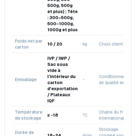
500g, 500g
et plus) ; Tête
: 300–500g,
500–1000g,
1000g et plus
Poids net par
10 / 20
kg
Choix client
carton
IVP / IWP /
Sac sous
vide à
l'intérieur du
Conditionnement
Emballage
-
carton
de qualité export
d'exportation
/ Plateaux
IQF
Température
Chaîne du froid
≤ -18
°C
de stockage
internationale
Stockage
Durée de
18–24
mois
congelé sous