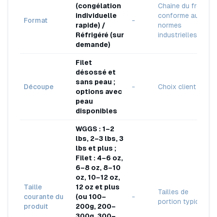
(congélation
Chaîne du froid
individuelle
conforme aux
Format
-
rapide) /
normes
Réfrigéré (sur
industrielles
demande)
Filet
désossé et
sans peau ;
Découpe
-
Choix client
options avec
peau
disponibles
WGGS : 1–2
lbs, 2–3 lbs, 3
lbs et plus ;
Filet : 4–6 oz,
6–8 oz, 8–10
oz, 10–12 oz,
Taille
12 oz et plus
Tailles de
courante du
(ou 100–
-
portion typiques
produit
200g, 200–
300g, 300–