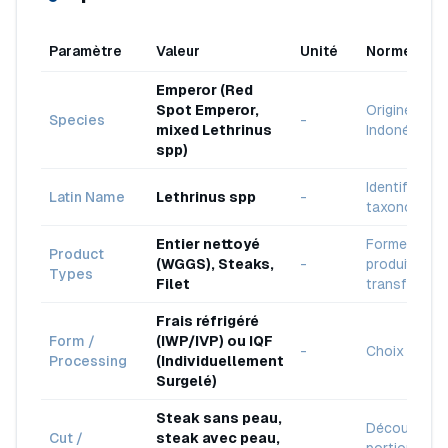
Paramètre
Valeur
Unité
Norme
Emperor (Red
Spot Emperor,
Origine
Species
-
mixed Lethrinus
Indonésie
spp)
Identificatio
Latin Name
Lethrinus spp
-
taxonomiqu
Entier nettoyé
Formes de
Product
(WGGS), Steaks,
-
produit
Types
Filet
transformé
Frais réfrigéré
Form /
(IWP/IVP) ou IQF
-
Choix du cli
Processing
(Individuellement
Surgelé)
Steak sans peau,
Découpes
Cut /
steak avec peau,