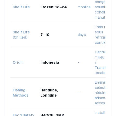
congelé ;
Shelf Life
Frozen: 18–24
months
soumis aux
conditions 
manutentio
Frais réfrigé
Shelf Life
sous
7–10
days
(Chilled)
réfrigération
contrôlée
Capturé en
milieu sauv
Origin
Indonesia
-
/
Transformat
locale
Engins
sélectifs po
Fishing
Handline,
-
réduire les
Methods
Longline
prises
accessoires
Installation 
Food Safety
HACCP, GMP