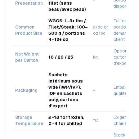
-
portionnées
Presentation
filet (sans
disponibles
peau/avec peau)
WGGS: 1–3+ lbs /
Tailles de
Common
Filet/Steak: 100–
g/pc or
portion sel
Product Size
500 g / portions
oz/pc
demande du
4–12+ oz
client
Options de
Net Weight
10 / 20 / 25
kg
cartons
per Carton
d'exportatio
Sachets
intérieurs sous
vide (IWP/IVP),
Emballage d
Packaging
-
IQF en sachets
qualité expo
poly, cartons
d'export
Storage
≤ -18 for frozen,
Exigence
°C
Temperature
0–4 for chilled
chaîne du fr
Stockage