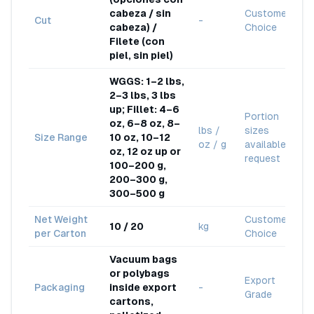
cabeza / sin
Customer
Cut
-
cabeza) /
Choice
Filete (con
piel, sin piel)
WGGS: 1–2 lbs,
2–3 lbs, 3 lbs
up; Fillet: 4–6
Portion
oz, 6–8 oz, 8–
lbs /
sizes
Size Range
10 oz, 10–12
oz / g
available on
oz, 12 oz up or
request
100–200 g,
200–300 g,
300–500 g
Net Weight
Customer
10 / 20
kg
per Carton
Choice
Vacuum bags
or polybags
Export
Packaging
inside export
-
Grade
cartons,