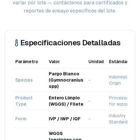
variar por lote — contáctenos para certificados y
reportes de ensayo específicos del lote.
Especificaciones Detalladas
Parámetro
Valor
Unidad
Estándar
Pargo Blanco
Indonesia
Species
(Gymnocranius
-
Origin
spp)
Product
Entero Limpio
Processed
-
Type
(WGGS) / Filete
for export
Industry
Form
IVP / IWP / IQF
-
Standard
WGGS
(opciones con