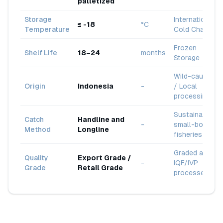
palletized
Storage
International
≤ -18
°C
Temperature
Cold Chain
Frozen
Shelf Life
18–24
months
Storage
Wild-caught
Origin
Indonesia
-
/ Local
processing
Sustainable
Catch
Handline and
-
small-boat
Method
Longline
fisheries
Graded and
Quality
Export Grade /
-
IQF/IVP
Grade
Retail Grade
processed