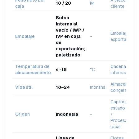
Peso neto por
A elección de
10 / 20
kg
caja
cliente
Bolsa
interna al
vacío / IWP /
Embalaje de
Embalaje
IVP en caja
-
exportación
de
exportación;
paletizado
Temperatura de
Cadena de frí
≤ -18
°C
almacenamiento
internacional
Almacenamie
Vida útil
18–24
months
congelado
Captura en
estado salvaj
Origen
Indonesia
-
/
Procesamien
local
Línea de
Flotas