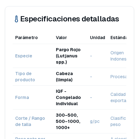
Especificaciones detalladas
Parámetro
Valor
Unidad
Estándar
Pargo Rojo
Origen
Especie
(Lutjanus
-
Indonesia
spp.)
Tipo de
Cabeza
-
Procesado
producto
(limpia)
IQF -
Calidad de
Forma
Congelado
-
exportación
individual
300–500,
Corte / Rango
Clasificado p
500–1000,
g/pc
de talla
peso
1000+