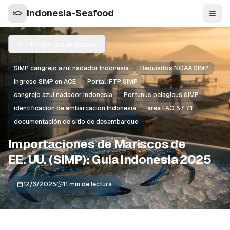
Indonesia-Seafood
Nave
Todos los artículos
SIMP cangrejo azul nadador Indonesia
Requisitos NOAA SIMP
Ingreso SIMP en ACE
Portal IFTP SIMP
cangrejo azul nadador Indonesia
Portunus pelagicus SIMP
identificación de embarcación Indonesia
área FAO 57 71
documentación de sitio de desembarque
Importaciones de Mariscos de
EE. UU. (SIMP): Guía Indonesia 2025
12/3/2025
11 min de lectura