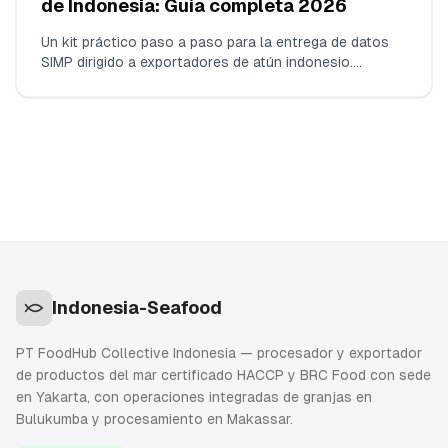
de Indonesia: Guía completa 2026
Un kit práctico paso a paso para la entrega de datos
SIMP dirigido a exportadores de atún indonesio.
Exactamente qué recopilar, cómo mapear los
documentos indonesios a los Elementos Clave de
Datos de NOAA SIMP y cómo formatear las listas de
buques y de cadena de custodia para que su broker en
EE. UU. libere ACE sin retenciones.
Indonesia-Seafood
PT FoodHub Collective Indonesia — procesador y exportador
de productos del mar certificado HACCP y BRC Food con sede
en Yakarta, con operaciones integradas de granjas en
Bulukumba y procesamiento en Makassar.