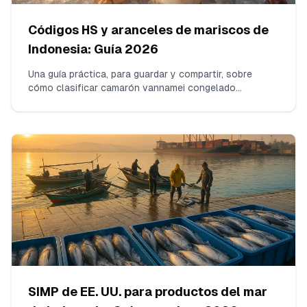
Códigos HS y aranceles de mariscos de
Indonesia: Guía 2026
Una guía práctica, para guardar y compartir, sobre
cómo clasificar camarón vannamei congelado
indonesio bajo el HTSUS de EE. UU. en 2026. Cubrimos
HS 0306.17 vs 1605, pelado/desvenado vs con
cáscara, cola puesta, sal/STPP, cómo calcular
derechos + MPF/HMF y cómo comprobar medidas
comerciales—además de un ejemplo práctico y claro.
SIMP de EE. UU. para productos del mar