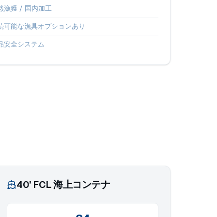
然漁獲 / 国内加工
続可能な漁具オプションあり
品安全システム
。
40’ FCL 海上コンテナ