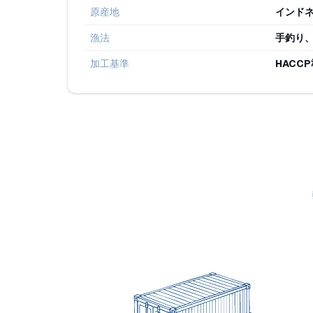
原産地
インド
漁法
手釣り
加工基準
HACC