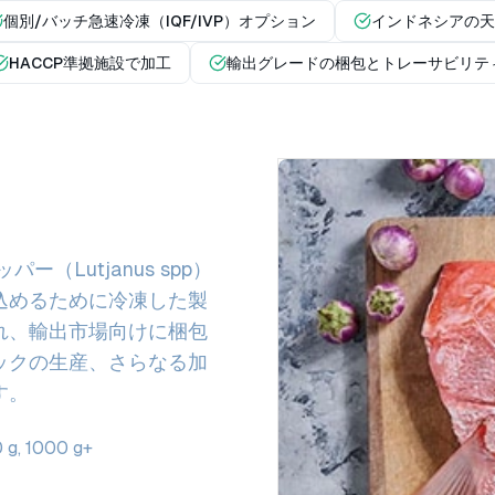
個別/バッチ急速冷凍（IQF/IVP）オプション
インドネシアの天
HACCP準拠施設で加工
輸出グレードの梱包とトレーサビリテ
（Lutjanus spp）
込めるために冷凍した製
れ、輸出市場向けに梱包
ックの生産、さらなる加
す。
, 1000 g+
）