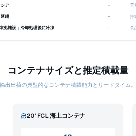
ネシア
-
天
、延縄
-
持
P準拠施設；冷却処理後に冷凍
-
食
コンテナサイズと推定積載量
輸出出荷の典型的なコンテナ積載能力とリードタイム
20’ FCL 海上コンテナ