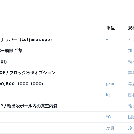
単位
規
ッパー（Lutjanus spp）
-
イ
ー頭部 半割
-
加
半割）
-
輸
 IQF / ブロック冷凍オプション
-
業
0; 500–1000; 1000+
g/pc
等
kg
顧
 IWP / 輸出段ボール内の真空内袋
-
輸
°C
国
か月
冷