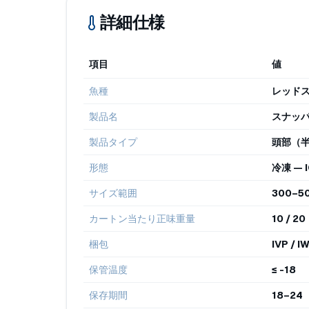
詳細仕様
項目
値
魚種
レッドスナ
製品名
スナッパ
製品タイプ
頭部（
形態
冷凍 —
サイズ範囲
300–50
カートン当たり正味重量
10 / 20
梱包
IVP /
保管温度
≤ -18
保存期間
18–24