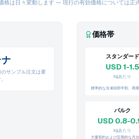
価格は日々変動します — 現行の有効価格については正
価格帯
スタンダー
テナ
USD 1-1.
口のサンプル注文は要
kgあたり
す。
標準的な冷凍頭部半割、商
バルク
USD 0.8-0.
kgあたり
大量契約および定期的な月