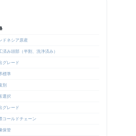
格
ンドネシア原産
工済み頭部（半割、洗浄済み）
出グレード
界標準
級別
客選択
出グレード
際コールドチェーン
凍保管