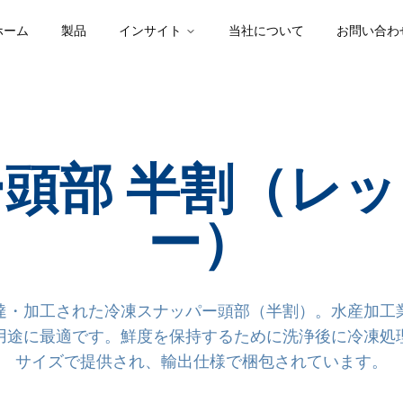
ホーム
製品
インサイト
当社について
お問い合わ
頭部 半割（レ
ー）
達・加工された冷凍スナッパー頭部（半割）。水産加工
用途に最適です。鮮度を保持するために洗浄後に冷凍処
サイズで提供され、輸出仕様で梱包されています。