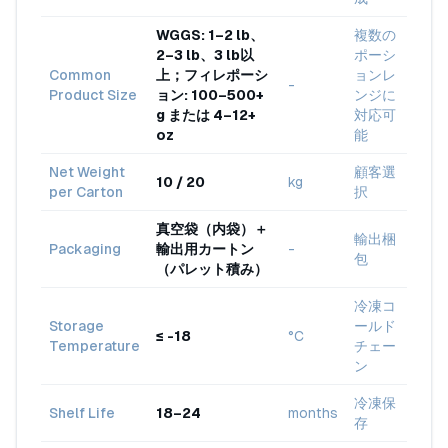
WGGS: 1–2 lb、
複数の
2–3 lb、3 lb以
ポーシ
Common
上；フィレポーシ
ョンレ
-
Product Size
ョン: 100–500+
ンジに
g または 4–12+
対応可
oz
能
Net Weight
顧客選
10 / 20
kg
per Carton
択
真空袋（内袋）＋
輸出梱
Packaging
輸出用カートン
-
包
（パレット積み）
冷凍コ
Storage
ールド
≤ -18
°C
Temperature
チェー
ン
冷凍保
Shelf Life
18–24
months
存