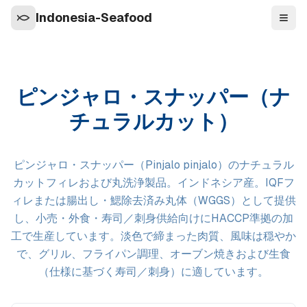
Indonesia-Seafood
ナビ
ピンジャロ・スナッパー（ナ
チュラルカット）
ピンジャロ・スナッパー（Pinjalo pinjalo）のナチュラル
カットフィレおよび丸洗浄製品。インドネシア産。IQFフ
ィレまたは腸出し・鰓除去済み丸体（WGGS）として提供
し、小売・外食・寿司／刺身供給向けにHACCP準拠の加
工で生産しています。淡色で締まった肉質、風味は穏やか
で、グリル、フライパン調理、オーブン焼きおよび生食
（仕様に基づく寿司／刺身）に適しています。