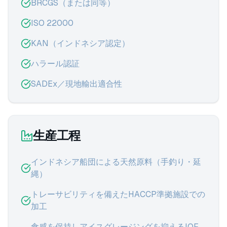
BRCGS（または同等）
ISO 22000
KAN（インドネシア認定）
ハラール認証
SADEx／現地輸出適合性
生産工程
インドネシア船団による天然原料（手釣り・延
縄）
トレーサビリティを備えたHACCP準拠施設での
加工
食感を保持しアイスグレージングを抑えるIQF