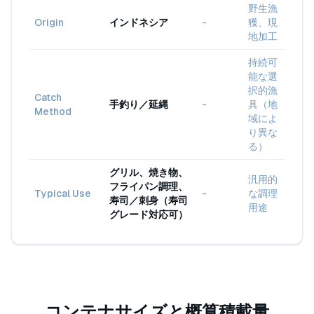
野生漁
Origin
インドネシア
-
獲、現
地加工
持続可
能な選
択的漁
Catch
手釣り／延縄
-
具（地
Method
域によ
り異な
る）
グリル、焼き物、
汎用的
フライパン調理、
Typical Use
-
な調理
寿司／刺身（寿司
用途
グレード対応可）
コンテナサイズと概算積載量