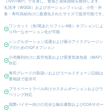
（IVP/IWP）で冷凍し、食感と賞味期限を維持します。
丸洗浄（WGGS）およびポーションフィレは、小売・外
食・寿司供給向けに最適化されたサイズで提供可能です。
ワンカット（魚1尾あたりフィレ4枚）オプションによ
り均一なポーション化が可能
シングルポーション流通および最小アイスグレージン
グのためのIQFオプション
小売陳列向けに真空包装および変更気体包装（MAP）
対応
寿司グレードの取扱いおよびコールドチェーン記録は
要相談で提供可
プライベートラベル向けカスタムポーションおよびラ
ベリング対応
国際バイヤー向けの完全な輸出書類およびCOAサポー