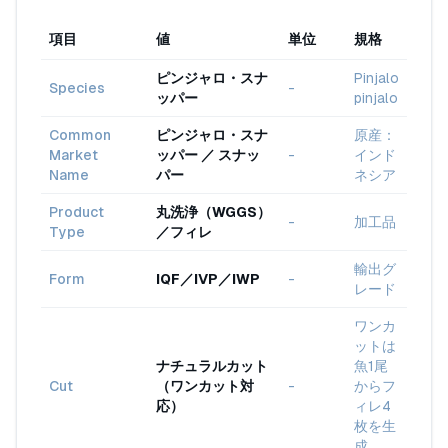
項目
値
単位
規格
ピンジャロ・スナ
Pinjalo
Species
-
ッパー
pinjalo
Common
ピンジャロ・スナ
原産：
Market
ッパー ／ スナッ
-
インド
Name
パー
ネシア
Product
丸洗浄（WGGS）
-
加工品
Type
／フィレ
輸出グ
Form
IQF／IVP／IWP
-
レード
ワンカ
ットは
ナチュラルカット
魚1尾
Cut
（ワンカット対
-
からフ
応）
ィレ4
枚を生
成