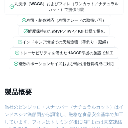
丸洗浄（WGGS）およびフィレ（ワンカット／ナチュラル
カット）で提供可能
寿司・刺身対応（寿司グレードの取扱い可）
鮮度保持のためIVP／IWP／IQF仕様で梱包
インドネシア海域での天然漁獲（手釣り・延縄）
トレーサビリティを備えたHACCP準拠の施設で加工
複数のポーションサイズおよび輸出用包装構成に対応
製品概要
当社のピンジャロ・スナッパー（ナチュラルカット）はイ
ンドネシア漁船団から調達し、厳格な食品安全基準で加工
しています。フィレはトリミング後にIQFまたは真空凍結