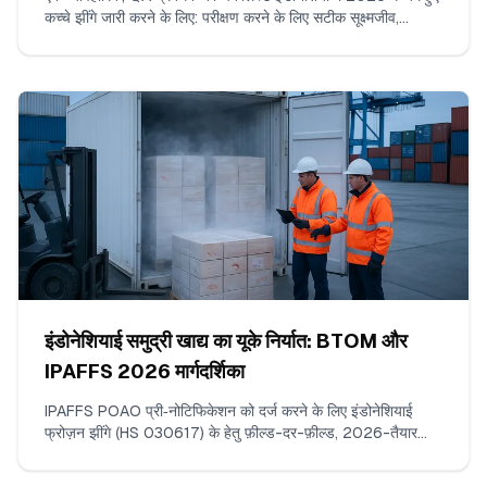
कच्चे झींगे जारी करने के लिए: परीक्षण करने के लिए सटीक सूक्ष्मजीव,
SNI/BPOM के अनुरूप कार्यकारी n/c/m/M सीमाएँ, स्वीकार्य
प्रयोगशाला विधियाँ, प्रति बैच सैंपल की गिनती, बॉर्डरलाइन परिणामों की
पढ़ाई कैसे करें, और COA पर क्या दिखाई देना चाहिए।
इंडोनेशियाई समुद्री खाद्य का यूके निर्यात: BTOM और
IPAFFS 2026 मार्गदर्शिका
IPAFFS POAO प्री‑नोटिफिकेशन को दर्ज करने के लिए इंडोनेशियाई
फ्रोज़न झींगे (HS 030617) के हेतु फ़ील्ड-दर-फ़ील्ड, 2026-तैयार
वॉकथ्रू। क्या दर्ज करें, कौन‑से दस्तावेज़ अपलोड करें, सही कमोडिटी कोड
और BCP कैसे चुनें, और वे मिसमैच जिनसे वास्तव में देरी होती है।