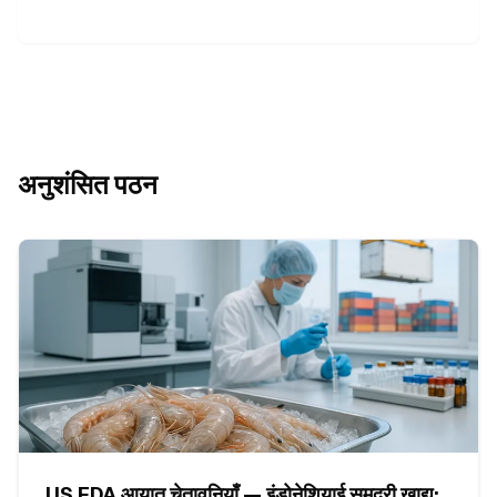
अनुशंसित पठन
US FDA आयात चेतावनियाँ — इंडोनेशियाई समुद्री खाद्य: