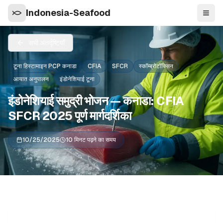
Indonesia-Seafood
नेविगे
सभी अंतर्दृष्टियाँ
टूना हिस्टामाइन PCP कनाडा
CFIA
SFCR
स्कॉम्ब्रोटॉक्सिन
आयात अनुपालन
इंडोनेशियाई टूना
इंडोनेशियाई समुद्री भोजन — कनाडा: CFIA
SFCR 2025 पूर्ण मार्गदर्शिका
10/25/2025
10 मिनट पढ़ने का समय