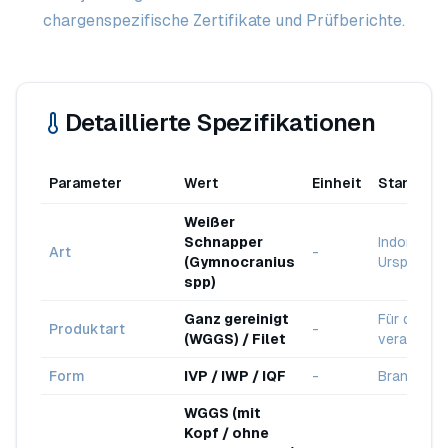
chargenspezifische Zertifikate und Prüfberichte.
Detaillierte Spezifikationen
Parameter
Wert
Einheit
Standard
Weißer
Schnapper
Indonesis
Art
-
(Gymnocranius
Ursprung
spp)
Ganz gereinigt
Für den Ex
Produktart
-
(WGGS) / Filet
verarbeite
Form
IVP / IWP / IQF
-
Branchens
WGGS (mit
Kopf / ohne