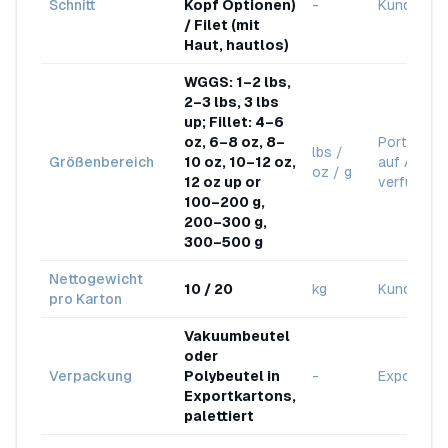
Schnitt
Kopf Optionen)
-
Kundenwu
/ Filet (mit
Haut, hautlos)
WGGS: 1–2 lbs,
2–3 lbs, 3 lbs
up; Fillet: 4–6
oz, 6–8 oz, 8–
Portionsg
lbs /
Größenbereich
10 oz, 10–12 oz,
auf Anfra
oz / g
12 oz up or
verfügbar
100–200 g,
200–300 g,
300–500 g
Nettogewicht
10 / 20
kg
Kundenwu
pro Karton
Vakuumbeutel
oder
Verpackung
Polybeutel in
-
Exportqual
Exportkartons,
palettiert