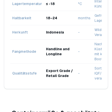
Internatio
Lagertemperatur
≤ -18
°C
Kühlkette
Gefrorene
Haltbarkeit
18–24
months
Lagerung
Wildfang /
Herkunft
Indonesia
-
Verarbeitu
Nachhalti
Handline and
Küstenfisc
Fangmethode
-
Longline
mit kleinen
Booten
Sortiert u
Export Grade /
Qualitätsstufe
-
IQF/IVP
Retail Grade
verarbeite